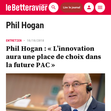
Lire le journal
Actualités
Phil Hogan
Économie
ENTRETIEN
•
10/10/2018
Agronomie
Phil Hogan : « L’innovation
aura une place de choix dans
Matériels
la future PAC »
La technique ITB
Pommes de terre
Guides pratiques
Chasse