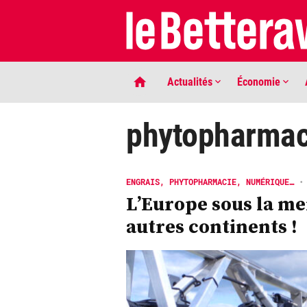
Actualités
Économie
phytopharmac
ENGRAIS, PHYTOPHARMACIE, NUMÉRIQUE…
•
L’Europe sous la m
autres continents !
LIGNE DE MIRE
Phaco quand tu nous tiens …