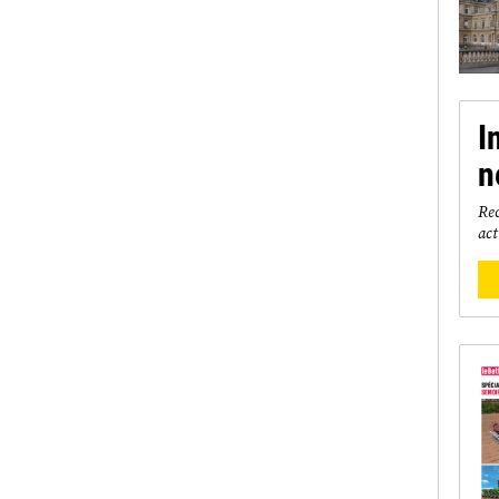
I
n
Rec
act