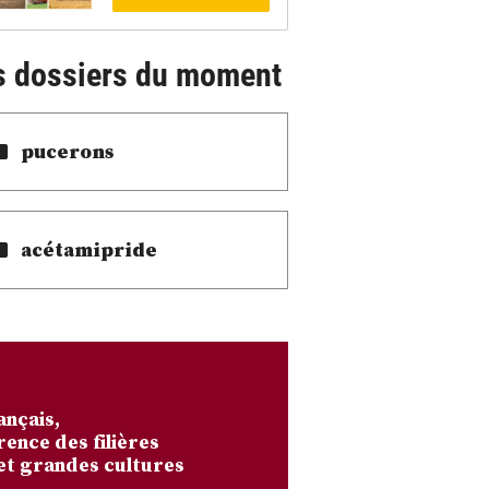
s dossiers du moment
pucerons
acétamipride
ançais,
rence des filières
et grandes cultures