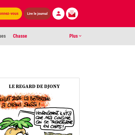
onnez-vous
Lire le journal
ues
Chasse
Plus
S
ens numéros
arburants
LE REGARD DE DJONY
ronnement
os
act