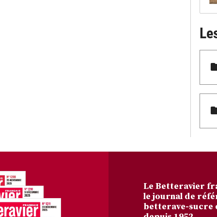
Le
Le Betteravier fr
le journal de réfé
betterave-sucre 
depuis 1952.