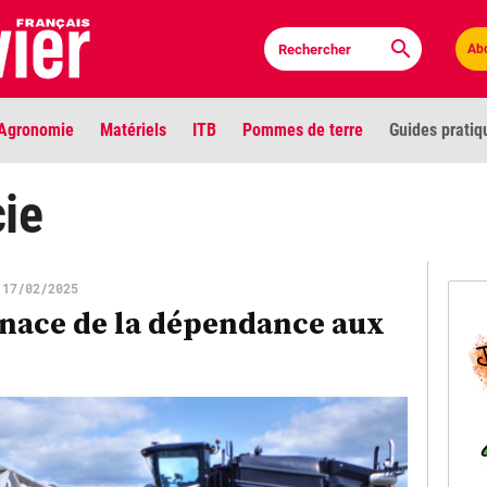
Ab
Agronomie
Matériels
ITB
Pommes de terre
Guides pratiq
PLU
ie
Anci
17/02/2025
Bioc
enace de la dépendance aux
Envi
LIGNE DE MIRE
Les louvetiers devant le Parlement
Vidé
Cont