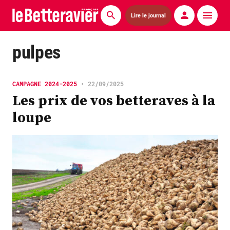
Lire le journal
Actualités
pulpes
Économie
CAMPAGNE 2024-2025
•
22/09/2025
Agronomie
Les prix de vos betteraves à la
loupe
Matériels
La technique ITB
Pommes de terre
Guides pratiques
Chasse