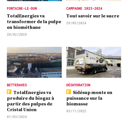
FONTAINE-LE-DUN
CAMPAGNE 2023-2024
TotalEnergies va
Tout savoir sur le sucre
transformer de la pulpe
29/05/2024
en biométhane
28/02/2025
BETTERAVES
DÉSHYDRATION
TotalEnergies va
Sidésup monte en
produire du biogaz à
puissance sur la
partir des pulpes de
biomasse
Cristal Union
03/11/2022
01/03/2024