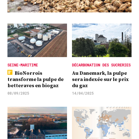
Plus
Abonnez-vous
SEINE-MARITIME
DÉCARBONATION DES SUCRERIES
BioNorrois
Au Danemark, la pulpe
transforme la pulpe de
sera indexée sur le prix
betteraves en biogaz
du gaz
08/09/2025
14/04/2025