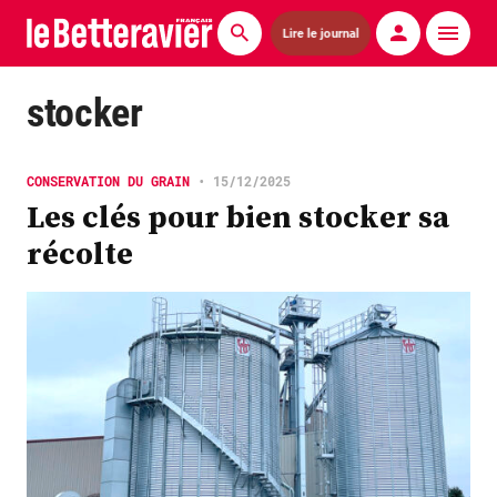
Lire le journal
Actualités
stocker
Économie
CONSERVATION DU GRAIN
•
15/12/2025
Agronomie
Les clés pour bien stocker sa
récolte
Matériels
La technique ITB
Pommes de terre
Guides pratiques
Chasse