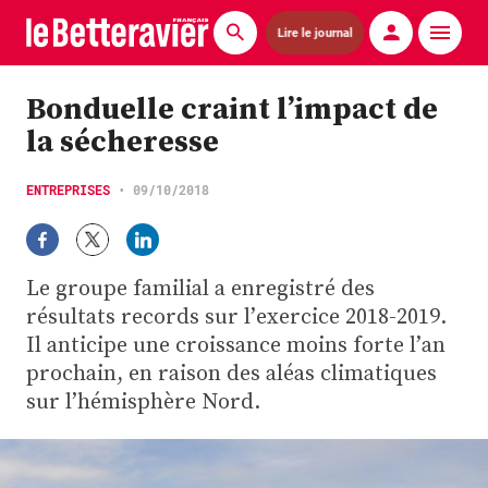
Lire le journal
Actualités
Bonduelle craint l’impact de
la sécheresse
Économie
Agronomie
ENTREPRISES
•
09/10/2018
Matériels
Le groupe familial a enregistré des
La technique ITB
résultats records sur l’exercice 2018-2019.
Il anticipe une croissance moins forte l’an
Pommes de terre
prochain, en raison des aléas climatiques
Guides pratiques
sur l’hémisphère Nord.
Chasse