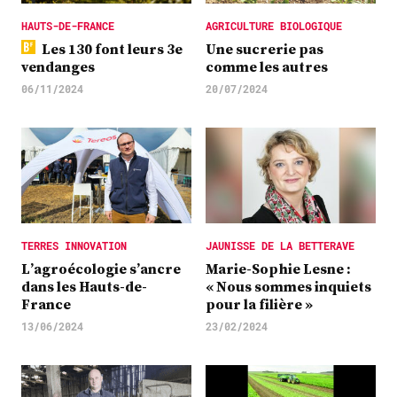
HAUTS-DE-FRANCE
AGRICULTURE BIOLOGIQUE
Les 130 font leurs 3e
Une sucrerie pas
vendanges
comme les autres
06/11/2024
20/07/2024
TERRES INNOVATION
JAUNISSE DE LA BETTERAVE
L’agroécologie s’ancre
Marie-Sophie Lesne :
dans les Hauts-de-
« Nous sommes inquiets
France
pour la filière »
13/06/2024
23/02/2024