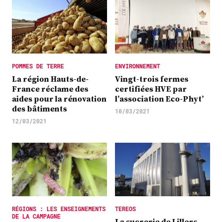
POMMES DE TERRE
ENVIRONNEMENT
La région Hauts-de-
Vingt-trois fermes
France réclame des
certifiées HVE par
aides pour la rénovation
l’association Eco-Phyt’
des bâtiments
10/03/2021
12/03/2021
RÉGIONS : LES ENSEIGNEMENTS
TEREOS
DE LA CAMPAGNE
La sucrerie de Lillers