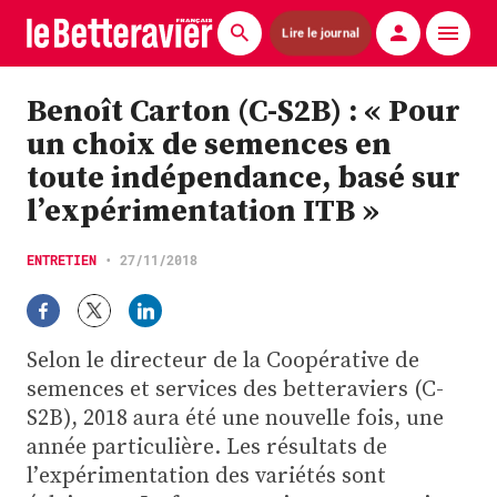
Lire le journal
Actualités
Benoît Carton (C-S2B) : « Pour
un choix de semences en
Économie
toute indépendance, basé sur
Agronomie
l’expérimentation ITB »
Matériels
ENTRETIEN
•
27/11/2018
La technique ITB
Pommes de terre
Selon le directeur de la Coopérative de
semences et services des betteraviers (C-
Guides pratiques
S2B), 2018 aura été une nouvelle fois, une
année particulière. Les résultats de
Chasse
l’expérimentation des variétés sont