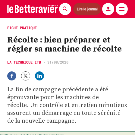
Lire le journal
Actualités
FICHE PRATIQUE
Récolte : bien préparer et
Économie
régler sa machine de récolte
Agronomie
LA TECHNIQUE ITB
•
31/08/2020
Matériels
La technique ITB
La fin de campagne précédente a été
Pommes de terre
éprouvante pour les machines de
récolte. Un contrôle et entretien minutieux
Guides pratiques
assurent un démarrage en toute sérénité
de la nouvelle campagne.
Chasse