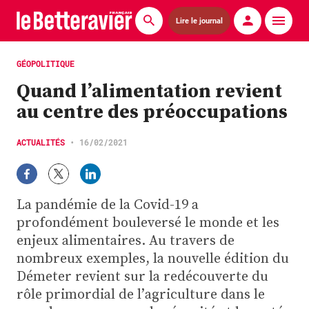
Lire le journal
Actualités
GÉOPOLITIQUE
Quand l’alimentation revient
Économie
au centre des préoccupations
Agronomie
ACTUALITÉS
•
16/02/2021
Matériels
La technique ITB
La pandémie de la Covid-19 a
Pommes de terre
profondément bouleversé le monde et les
enjeux alimentaires. Au travers de
Guides pratiques
nombreux exemples, la nouvelle édition du
Démeter revient sur la redécouverte du
Chasse
rôle primordial de l’agriculture dans le