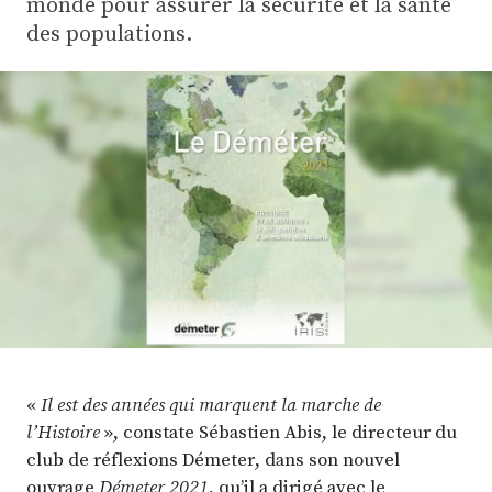
monde pour assurer la sécurité et la santé
Plus
des populations.
Abonnez-vous
«
Il est des années qui marquent la marche de
l’Histoire
», constate Sébastien Abis, le directeur du
club de réflexions Démeter, dans son nouvel
ouvrage
Démeter 2021,
qu’il a dirigé avec le