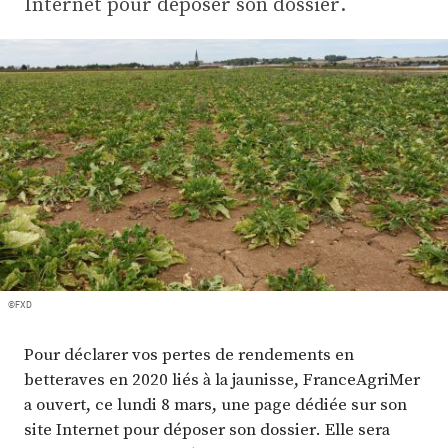
Internet pour déposer son dossier.
Plus
Abonnez-vous
©FXD
Pour déclarer vos pertes de rendements en
betteraves en 2020 liés à la jaunisse, FranceAgriMer
a ouvert, ce lundi 8 mars, une page dédiée sur son
site Internet pour déposer son dossier. Elle sera