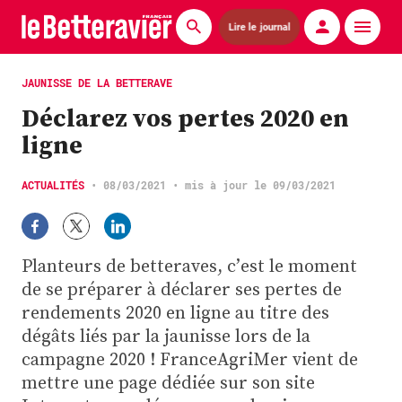
Lire le journal
Actualités
JAUNISSE DE LA BETTERAVE
Déclarez vos pertes 2020 en
Économie
ligne
Agronomie
ACTUALITÉS
•
08/03/2021
• mis à jour le 09/03/2021
Matériels
La technique ITB
Planteurs de betteraves, c’est le moment
Pommes de terre
de se préparer à déclarer ses pertes de
rendements 2020 en ligne au titre des
Guides pratiques
dégâts liés par la jaunisse lors de la
campagne 2020 ! FranceAgriMer vient de
Chasse
mettre une page dédiée sur son site