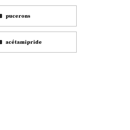
pucerons
acétamipride