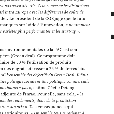
st pas assez aboutie. Cela concerne les distorsions
i intra Europe avec les différences de coûts de
nder. Le président de la CGB juge que le futur
manques sur l’aide à l’innovation, «
notamment
s variétés plus performantes et les start-up
».
ons environnementales de la PAC est son
opéen (Green deal). Ce programme doit
duire de 50 % l’utilisation de produits
on des engrais et passer à 25 % de terres bio.
AC l’ensemble des objectifs du Green Deal. Il faut
une politique sociale et une politique commerciale
fonctionnera pas
», estime Cécile Détang-
djointe de l’Inrae. Pour elle, sans cela, « l
e
ion des rendements, donc de la production
ation des prix
». Des conséquences qui
es agriculteurs. «
On semble tous se résigner à