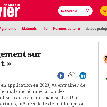
Ab
Agronomie
Matériels
ITB
Pommes de terre
Guides pratiq
PLU
gement sur
Anci
t »
Bioc
Envi
en application en 2023, va entraîner de
LIGNE DE MIRE
 le mode de rémunération des
Les louvetiers devant le Parlement
Vidé
t sera au cœur du dispositif. « Une
certains, même si le texte fait l’impasse
Cont