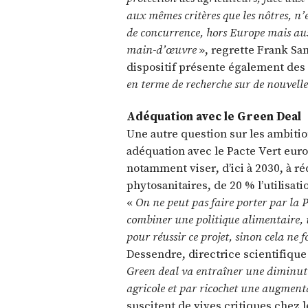
aux mêmes critères que les nôtres, n’e
de concurrence, hors Europe mais auss
main-d’œuvre
», regrette Frank Sa
dispositif présente également des 
en terme de recherche sur de nouvelle
Adéquation avec le Green Deal
Une autre question sur les ambiti
adéquation avec le Pacte Vert eur
notamment viser, d’ici à 2030, à ré
phytosanitaires, de 20 % l’utilisati
«
On ne peut pas faire porter par la P
combiner une politique alimentaire, 
pour réussir ce projet, sinon cela ne 
Dessendre, directrice scientifique a
Green deal va entraîner une diminut
agricole et par ricochet une augment
suscitent de vives critiques chez l