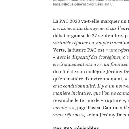
bas), délégué général d'AgriDées. ©A.C.
La PAC 2023 va-t-elle marquer un 
a vraiment un changement sur l’en
débat organisé le 27 septembre, p
véritable réforme ou simple transitio
Verts, la future PAC est «
une réfor
«
avec le dispositif des écorégimes, c’e
environnementaux avec un financemen
du côté de son collègue Jérémy D
qu’en matière d’environnement, «
et la conditionnalité. Il y a un nouvel
manière incitative, que l’on ne conna
revanche le terme de « rupture »,
membres
», juge Pascal Canfin. «
Il
vraie réforme
», selon Jérémy Decer
Des PSN révisables