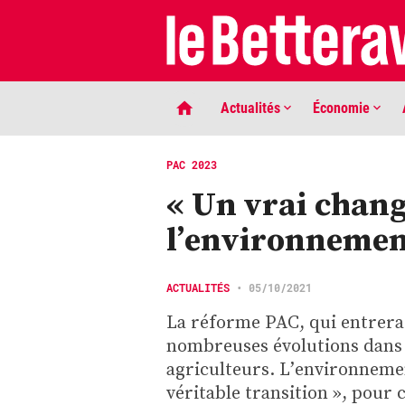
Actualités
Économie
PAC 2023
« Un vrai chan
l’environnemen
ACTUALITÉS
•
05/10/2021
La réforme PAC, qui entrera 
LIGNE DE MIRE
nombreuses évolutions dans
Phaco quand tu nous tiens …
agriculteurs. L’environnemen
véritable transition », pour 