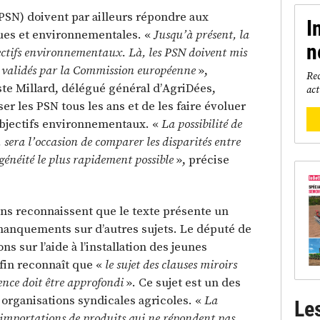
PSN) doivent par ailleurs répondre aux
I
ues et environnementales. «
Jusqu’à présent, la
n
ectifs environnementaux. Là, les PSN doivent mis
as validés par la Commission européenne
»,
Rec
ste Millard, délégué général d’AgriDées,
act
ser les PSN tous les ans et de les faire évoluer
 objectifs environnementaux. «
La possibilité de
 sera l’occasion de comparer les disparités entre
généité le plus rapidement possible
», précise
ens reconnaissent que le texte présente un
anquements sur d’autres sujets. Le député de
 sur l’aide à l’installation des jeunes
fin reconnaît que «
le sujet des clauses miroirs
ence doit être approfondi
». Ce sujet est un des
 organisations syndicales agricoles. «
La
Le
x importations de produits qui ne répondent pas