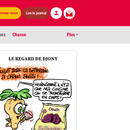
Lire le journal
onnez-vous
ues
Chasse
Plus
S
LE REGARD DE DJONY
ens numéros
arburants
ronnement
os
act