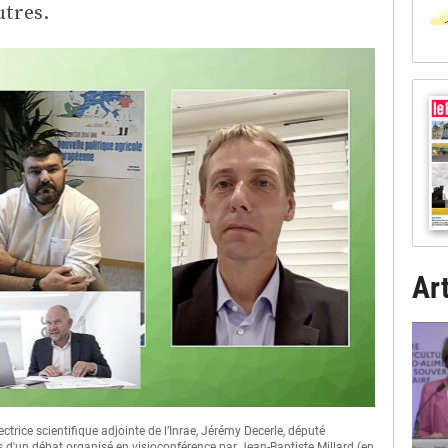
utres.
Art
ctrice scientifique adjointe de l’Inrae, Jérémy Decerle, député
s d'un débat organisé en visioconférence par Jean-Baptiste Millard (en