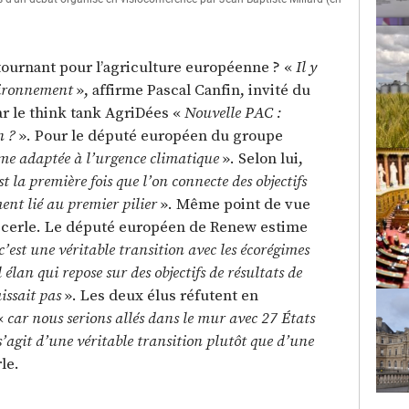
tournant pour l’agriculture européenne ? «
Il y
vironnement
», affirme Pascal Canfin, invité du
ar le think tank AgriDées «
Nouvelle PAC :
n ?
». Pour le député européen du groupe
me adaptée à l’urgence climatique
». Selon lui,
st la première fois que l’on connecte des objectifs
t lié au premier pilier
». Même point de vue
ecerle. Le député européen de Renew estime
c’est une véritable transition avec les écorégimes
 élan qui repose sur des objectifs de résultats de
issait pas
». Les deux élus réfutent en
 «
car nous serions allés dans le mur avec 27 États
 s’agit d’une véritable transition plutôt que d’une
le.