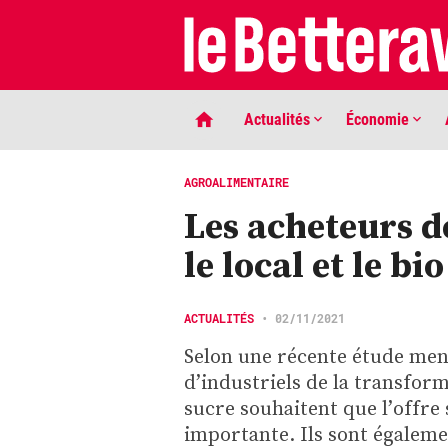
Actualités
Économie
AGROALIMENTAIRE
Les acheteurs d
le local et le bio
ACTUALITÉS
•
02/11/2021
Selon une récente étude mené
LIGNE DE MIRE
d’industriels de la transfor
Phaco quand tu nous tiens …
sucre souhaitent que l’offre 
importante. Ils sont égalem