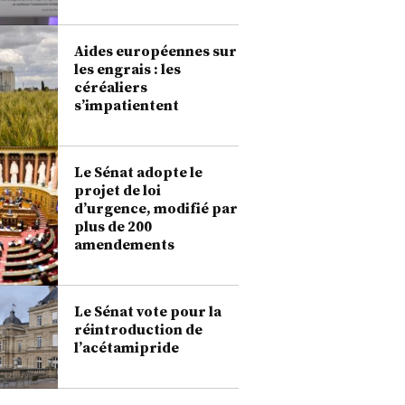
onnes interrogées par l'ARTB et l'Alliance 7, 79 % estiment que l’offre est trop faible
n sucre local et 42 % trop faible en commerce équitable. ©Source : ARTB
Aides européennes sur
les engrais : les
céréaliers
s’impatientent
Le Sénat adopte le
projet de loi
d’urgence, modifié par
plus de 200
amendements
Le Sénat vote pour la
réintroduction de
l’acétamipride