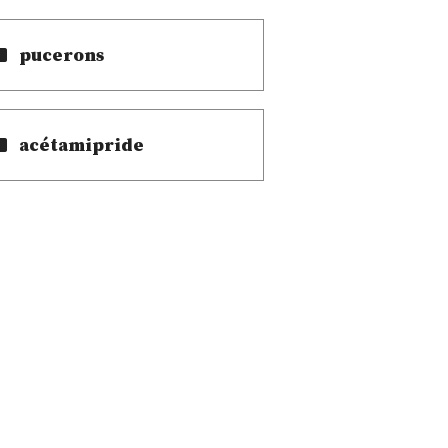
pucerons
acétamipride