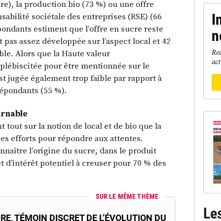
ire), la production bio (73 %) ou une offre
abilité sociétale des entreprises (RSE) (66
I
ondants estiment que l’offre en sucre reste
n
nt pas assez développée sur l’aspect local et 42
Rec
e. Alors que la Haute valeur
act
plébiscitée pour être mentionnée sur le
est jugée également trop faible par rapport à
 répondants (55 %).
urnable
 tout sur la notion de local et de bio que la
ses efforts pour répondre aux attentes.
aître l’origine du sucre, dans le produit
t d’intérêt potentiel à creuser pour 70 % des
SUR LE MÊME THÈME
Le
RE, TÉMOIN DISCRET DE L’ÉVOLUTION DU