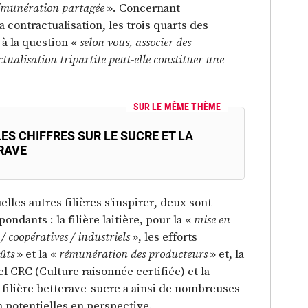
rémunération partagée
». Concernant
la contractualisation, les trois quarts des
 à la question «
selon vous, associer des
ctualisation tripartite peut-elle constituer une
SUR LE MÊME THÈME
ES CHIFFRES SUR LE SUCRE ET LA
RAVE
elles autres filières s’inspirer, deux sont
ndants : la filière laitière, pour la «
mise en
/ coopératives / industriels
», les efforts
oûts
» et la «
rémunération des producteurs
» et, la
bel CRC (Culture raisonnée certifiée) et la
 filière betterave-sucre a ainsi de nombreuses
n potentielles en perspective.