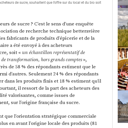
cheteurs de sucre, souhaitent que l’offre sur du local et du bio soit
Parmi les pers
trop faible e
teurs de sucre ? C’est le sens d’une enquête
ociation de recherche technique betteravière
des fabricants de produits d’épicerie et de la
naire a été envoyé à des acheteurs
re, soit «
un échantillon représentatif de
ns de transformation, hors grands comptes
»,
 Près de 58 % des répondants estiment que le
armi d’autres. Seulement 24 % des répondants
er dans les produits finis et 18 % estiment qu’il
ourtant, il ressort de la part des acheteurs des
lité valorisantes, comme issues de
ent, sur l’origine française du sucre.
t que l’orientation stratégique commerciale
lus en avant l’origine locale des produits (81