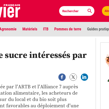
Ab
Agronomie
Matériels
ITB
Pommes de terre
Guides pratiq
PLU
e sucre intéressés par
Anci
Bioc
Envi
e par l’ARTB et l’Alliance 7 auprès
LIGNE DE MIRE
mation alimentaire, les acheteurs de
Les louvetiers devant le Parlement
Vidé
sur du local et du bio soit plus
ent favorables au déploiement d’une
Cont