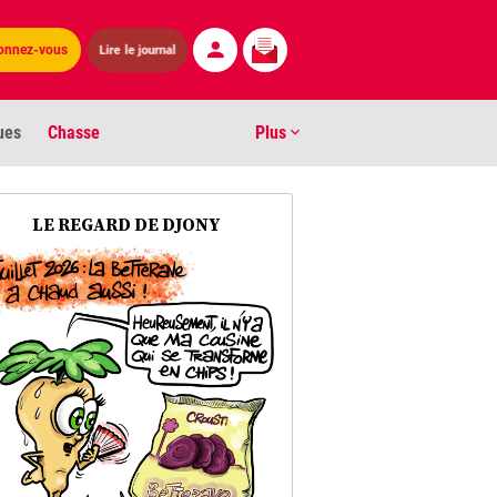
Lire le journal
onnez-vous
ues
Chasse
Plus
S
LE REGARD DE DJONY
ens numéros
arburants
ronnement
os
act