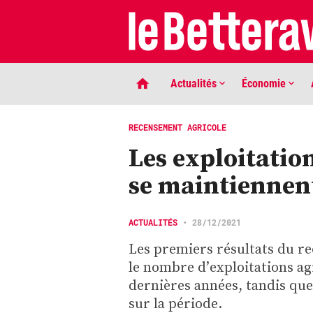
Actualités
Économie
RECENSEMENT AGRICOLE
Les exploitatio
se maintiennen
ACTUALITÉS
•
28/12/2021
Les premiers résultats du r
LIGNE DE MIRE
le nombre d’exploitations ag
Phaco quand tu nous tiens …
dernières années, tandis que
sur la période.