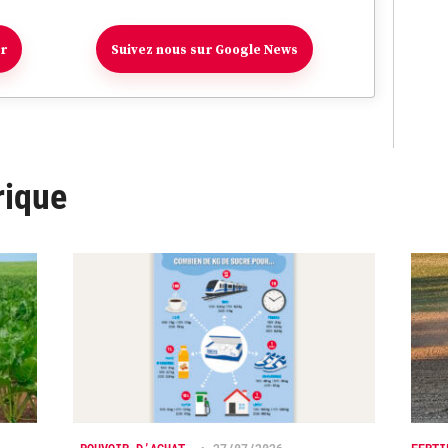
er
Suivez nous sur Google News
rique
POUVOIR D’ACHAT
•
27/07/2026
FERTI