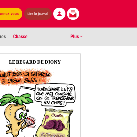
Lire le journal
onnez-vous
ues
Chasse
Plus
S
LE REGARD DE DJONY
ens numéros
arburants
ronnement
os
act