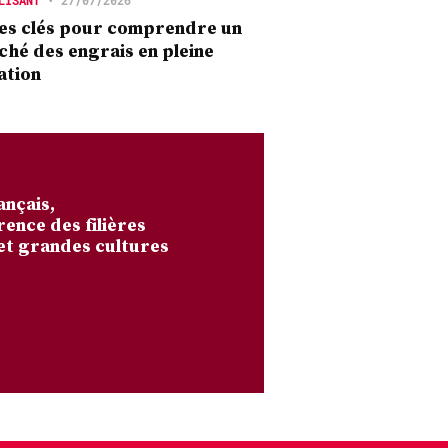
es clés pour comprendre un
hé des engrais en pleine
ation
ançais,
rence des filières
et grandes cultures