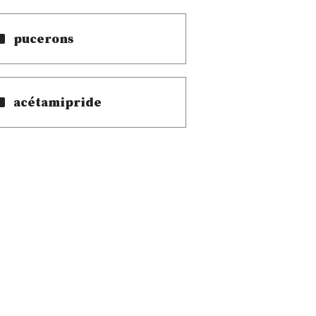
pucerons
acétamipride