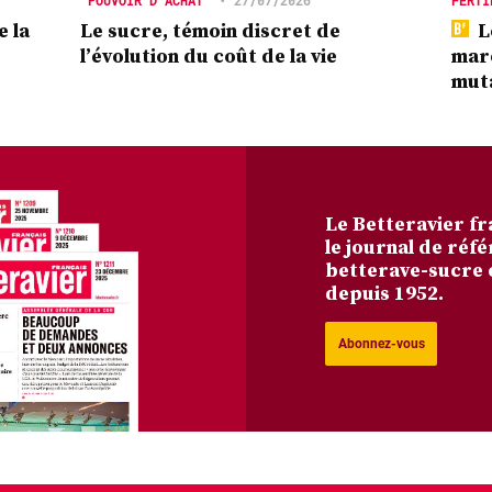
e la
Le sucre, témoin discret de
L
l’évolution du coût de la vie
marc
mut
Le Betteravier fr
le journal de réfé
betterave-sucre 
depuis 1952.
Abonnez-vous