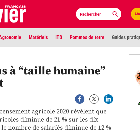
Ab
Agronomie
Matériels
ITB
Pommes de terre
Guides pratiq
PLU
ns à “taille humaine”
Anci
t
Bioc
Envi
ecensement agricole 2020 révèlent que
LIGNE DE MIRE
ricoles diminue de 21 % sur les dix
Les louvetiers devant le Parlement
Vidé
 le nombre de salariés diminue de 12 %
Cont