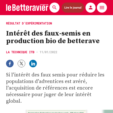
Lire le journal
Actualités
RÉSULTAT D’EXPÉRIMENTATION
Intérêt des faux-semis en
Économie
production bio de betterave
Agronomie
LA TECHNIQUE ITB
•
11/01/2022
Matériels
La technique ITB
Si l’intérêt des faux semis pour réduire les
Pommes de terre
populations d’adventices est avéré,
l’acquisition de références est encore
Guides pratiques
nécessaire pour juger de leur intérêt
global.
Chasse