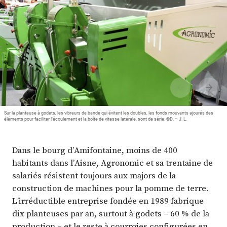
Plus
Abonnez-vous
Sur la planteuse à godets, les vibreurs de bande qui évitent les doubles, les fonds mouvants ajourés des
éléments pour faciliter l’écoulement et la boîte de vitesse latérale, sont de série. ©D. – J. L.
Dans le bourg d’Amifontaine, moins de 400
habitants dans l’Aisne, Agronomic et sa trentaine de
salariés résistent toujours aux majors de la
construction de machines pour la pomme de terre.
L’irréductible entreprise fondée en 1989 fabrique
dix planteuses par an, surtout à godets – 60 % de la
production – et le reste à courroies configurées en