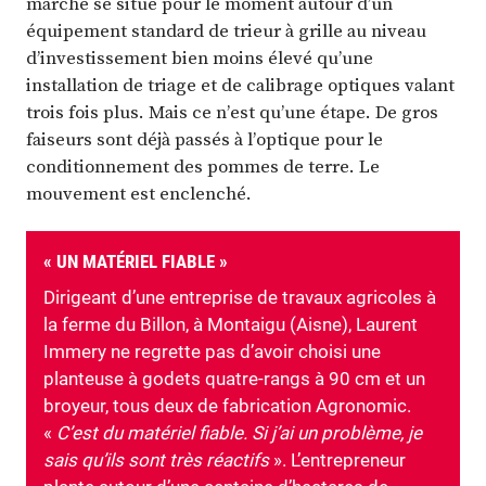
marché se situe pour le moment autour d’un
équipement standard de trieur à grille au niveau
d’investissement bien moins élevé qu’une
installation de triage et de calibrage optiques valant
trois fois plus. Mais ce n’est qu’une étape. De gros
faiseurs sont déjà passés à l’optique pour le
conditionnement des pommes de terre. Le
mouvement est enclenché.
« UN MATÉRIEL FIABLE »
Dirigeant d’une entreprise de travaux agricoles à
la ferme du Billon, à Montaigu (Aisne), Laurent
Immery ne regrette pas d’avoir choisi une
planteuse à godets quatre-rangs à 90 cm et un
broyeur, tous deux de fabrication Agronomic.
«
C’est du matériel fiable. Si j’ai un problème, je
sais qu’ils sont très réactifs
». L’entrepreneur