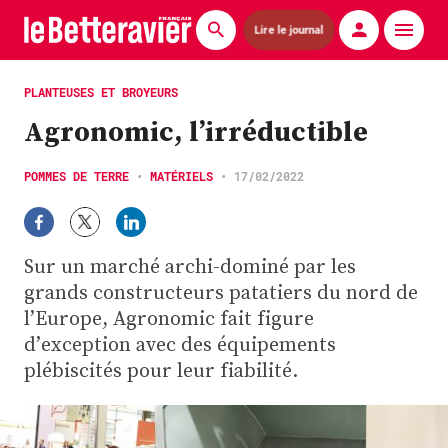
Lire le journal
Actualités
PLANTEUSES ET BROYEURS
Agronomic, l’irréductible
Économie
Agronomie
POMMES DE TERRE
•
MATÉRIELS
•
17/02/2022
Matériels
Sur un marché archi-dominé par les
La technique ITB
grands constructeurs patatiers du nord de
Pommes de terre
l’Europe, Agronomic fait figure
d’exception avec des équipements
Guides pratiques
plébiscités pour leur fiabilité.
Chasse