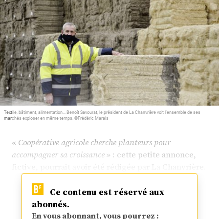
Plus
Abonnez-vous
Textile, bâtiment, alimentation... Benoît Savourat, le président de La Chanvrière voit l’ensemble de ses
marchés exploser en même temps. ©Frédéric Marais
«
Coopérative agricole cherche planteurs pour
accompagner sa croissance
» : cette petite annonce,
fictive, pourrait avoir été rédigée par La Chanvrière.
Ce contenu est réservé aux
abonnés.
En vous abonnant, vous pourrez :