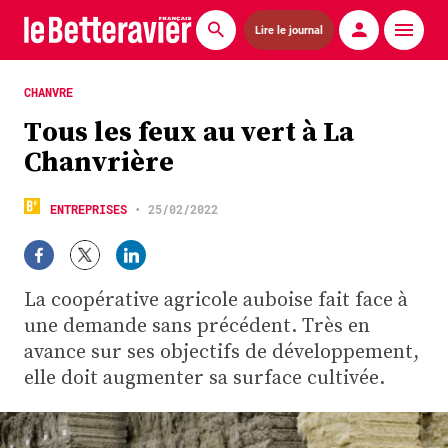
Lire le journal
Actualités
CHANVRE
Tous les feux au vert à La
Économie
Chanvrière
Agronomie
ENTREPRISES
•
25/02/2022
Matériels
La technique ITB
La coopérative agricole auboise fait face à
Pommes de terre
une demande sans précédent. Très en
avance sur ses objectifs de développement,
Guides pratiques
elle doit augmenter sa surface cultivée.
Chasse