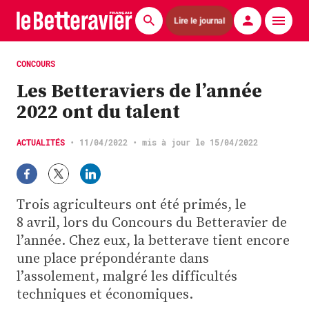
Lire le journal
Actualités
CONCOURS
Les Betteraviers de l’année
Économie
2022 ont du talent
Agronomie
ACTUALITÉS
•
11/04/2022
• mis à jour le 15/04/2022
Matériels
La technique ITB
Trois agriculteurs ont été primés, le
Pommes de terre
8 avril, lors du Concours du Betteravier de
l’année. Chez eux, la betterave tient encore
Guides pratiques
une place prépondérante dans
l’assolement, malgré les difficultés
Chasse
techniques et économiques.