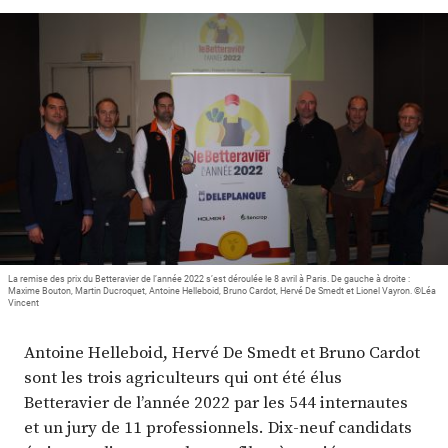
Plus
Abonnez-vous
La remise des prix du Betteravier de l’année 2022 s’est déroulée le 8 avril à Paris. De gauche à droite :
Maxime Bouton, Martin Ducroquet, Antoine Helleboid, Bruno Cardot, Hervé De Smedt et Lionel Vayron. ©Léa
Vincent
Antoine Helleboid, Hervé De Smedt et Bruno Cardot
sont les trois agriculteurs qui ont été élus
Betteravier de l’année 2022 par les 544 internautes
et un jury de 11 professionnels. Dix-neuf candidats