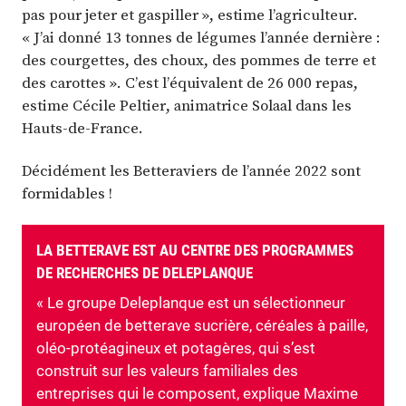
pas pour jeter et gaspiller », estime l’agriculteur.
« J’ai donné 13 tonnes de légumes l’année dernière :
des courgettes, des choux, des pommes de terre et
des carottes ». C’est l’équivalent de 26 000 repas,
estime Cécile Peltier, animatrice Solaal dans les
Hauts-de-France.
Décidément les Betteraviers de l’année 2022 sont
formidables !
LA BETTERAVE EST AU CENTRE DES PROGRAMMES
DE RECHERCHES DE DELEPLANQUE
« Le groupe Deleplanque est un sélectionneur
européen de betterave sucrière, céréales à paille,
oléo-protéagineux et potagères, qui s’est
construit sur les valeurs familiales des
entreprises qui le composent, explique Maxime