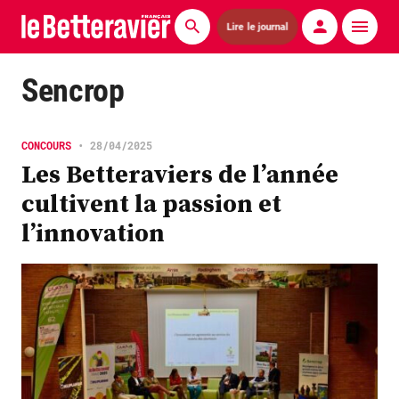
Lire le journal
Actualités
Sencrop
Économie
CONCOURS
•
28/04/2025
Agronomie
Les Betteraviers de l’année
cultivent la passion et
Matériels
l’innovation
La technique ITB
Pommes de terre
Guides pratiques
Chasse