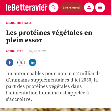
Lire le journal
Actualités
AGROALIMENTAIRE
Les protéines végétales en
Économie
plein essor
Agronomie
ACTUALITÉS
•
06/06/2022
Matériels
La technique ITB
Incontournables pour nourrir 2 milliards
Pommes de terre
d’humains supplémentaires d’ici 2050, la
part des protéines végétales dans
Guides pratiques
l’alimentation humaine est appelée à
s’accroître.
Chasse