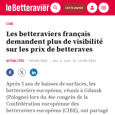
Lire le journal
Actualités
CIBE
Les betteraviers français
Économie
demandent plus de visibilité
Agronomie
sur les prix de betteraves
Matériels
ACTUALITÉS
•
08/06/2022
• mis à jour le 13/06/2022
La technique ITB
Pommes de terre
Après 5 ans de baisses de surfaces, les
betteraviers européens, réunis à Gdansk
Guides pratiques
(Pologne) lors du 46e congrès de la
Confédération européenne des
Chasse
betteraviers européens (CIBE), ont partagé