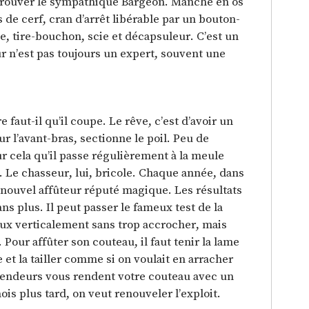
 trouver le sympathique Bargeon. Manche en os
is de cerf, cran d’arrêt libérable par un bouton-
e, tire-bouchon, scie et décapsuleur. C’est un
 n’est pas toujours un expert, souvent une
 faut-il qu’il coupe. Le rêve, c’est d’avoir un
ur l’avant-bras, sectionne le poil. Peu de
ur cela qu’il passe régulièrement à la meule
. Le chasseur, lui, bricole. Chaque année, dans
n nouvel affûteur réputé magique. Les résultats
s plus. Il peut passer le fameux test de la
deux verticalement sans trop accrocher, mais
Pour affûter son couteau, il faut tenir la lame
 et la tailler comme si on voulait en arracher
 vendeurs vous rendent votre couteau avec un
s plus tard, on veut renouveler l’exploit.