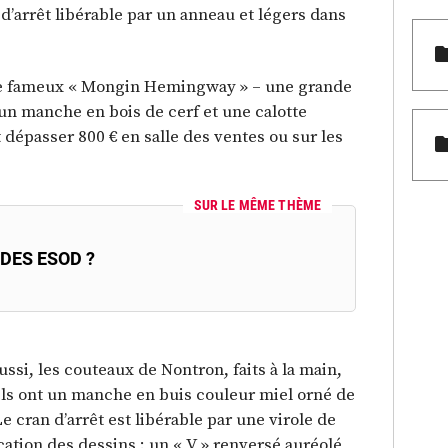
d’arrêt libérable par un anneau et légers dans
 le fameux « Mongin Hemingway » – une grande
 un manche en bois de cerf et une calotte
t dépasser 800 € en salle des ventes ou sur les
SUR LE MÊME THÈME
 DES ESOD ?
ssi, les couteaux de Nontron, faits à la main,
ils ont un manche en buis couleur miel orné de
Le cran d’arrêt est libérable par une virole de
ication des dessins : un « V » renversé auréolé