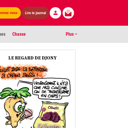
Lire le journal
onnez-vous
ues
Chasse
Plus
S
LE REGARD DE DJONY
ens numéros
arburants
ronnement
os
act