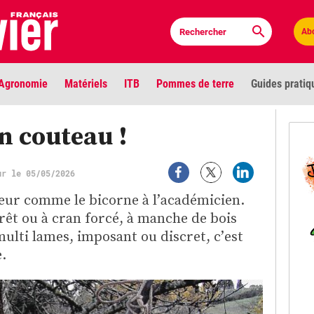
Ab
Agronomie
Matériels
ITB
Pommes de terre
Guides pratiq
PLU
n couteau !
Anci
ur le 05/05/2026
Bioc
seur comme le bicorne à l’académicien.
rrêt ou à cran forcé, à manche de bois
Envi
lti lames, imposant ou discret, c’est
LIGNE DE MIRE
.
Les louvetiers devant le Parlement
Vidé
Cont