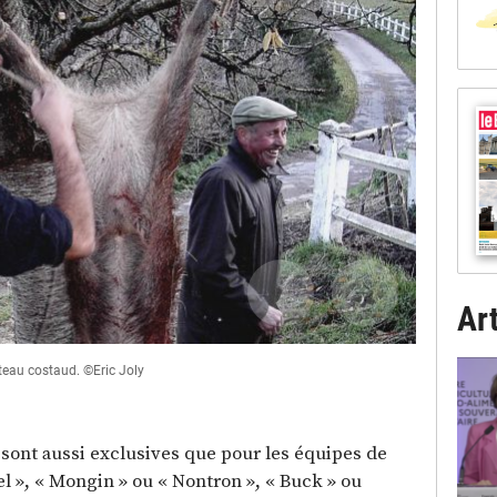
Art
outeau costaud. ©Eric Joly
De gauche à d
Hunter de Vic
 sont aussi exclusives que pour les équipes de
el », « Mongin » ou « Nontron », « Buck » ou