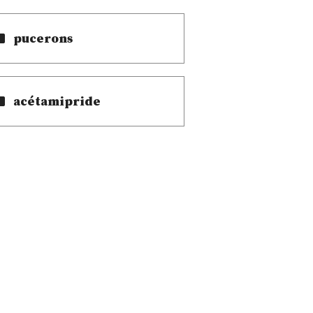
pucerons
acétamipride