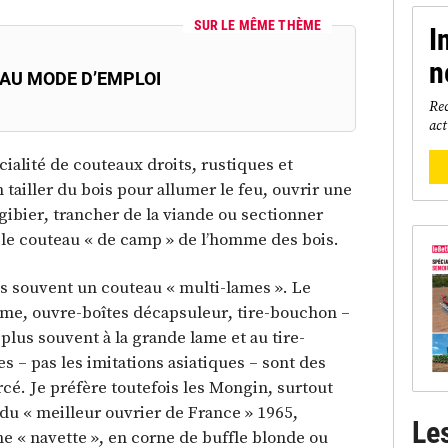
SUR LE MÊME THÈME
I
n
AU MODE D’EMPLOI
Rec
act
cialité de couteaux droits, rustiques et
 tailler du bois pour allumer le feu, ouvrir une
gibier, trancher de la viande ou sectionner
, le couteau « de camp » de l’homme des bois.
lus souvent un couteau « multi-lames ». Le
me, ouvre-boîtes décapsuleur, tire-bouchon –
 plus souvent à la grande lame et au tire-
 – pas les imitations asiatiques – sont des
rcé. Je préfère toutefois les Mongin, surtout
du « meilleur ouvrier de France » 1965,
Le
 « navette », en corne de buffle blonde ou