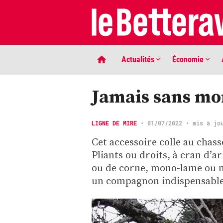
Actualités
Économie
Jamais sans mo
LIGNE DE MIRE
•
01/07/2022
• mis à jo
Cet accessoire colle au chas
Pliants ou droits, à cran d’a
ou de corne, mono-lame ou mu
LIGNE DE MIRE
un compagnon indispensable
Phaco quand tu nous tiens …