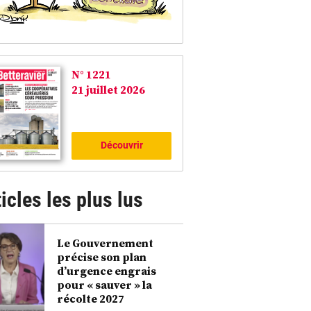
N° 1221
21 juillet 2026
Découvrir
icles les plus lus
roite : un Bargeon avec son manche en os « cerfé », un Laguiole à manche d’ivoire s
Le Gouvernement
torinox ©Eric Joly
précise son plan
d’urgence engrais
pour « sauver » la
récolte 2027