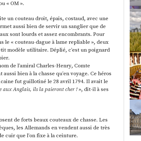
ou « OM ».
te un couteau droit, épais, costaud, avec une
ermet aussi bien de servir un sanglier que de
eaux sont lourds et assez encombrants. Pour
ns le « couteau-dague à lame repliable », deux
tit modèle utilitaire. Déplié, c’est un poignard
bier.
nom de l’amiral Charles-Henry, Comte
nt aussi bien à la chasse qu’en voyage. Ce héros
ne fut guillotiné le 28 avril 1794. Il avait le
 aux Anglais, ils la paieront cher !
», dit-il à ses
posent de forts beaux couteaux de chasse. Les
èques, les Allemands en vendent aussi de très
e cuir que l’on fixe à la ceinture.