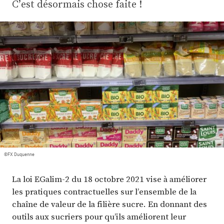
Plus
C’est désormais chose faite !
Abonnez-vous
©FX Duquenne
La loi EGalim-2 du 18 octobre 2021 vise à améliorer
les pratiques contractuelles sur l’ensemble de la
chaîne de valeur de la filière sucre. En donnant des
outils aux sucriers pour qu’ils améliorent leur