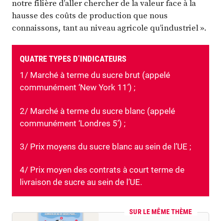
notre filière d’aller chercher de la valeur face à la
hausse des coûts de production que nous
connaissons, tant au niveau agricole qu’industriel ».
QUATRE TYPES D’INDICATEURS
1/ Marché à terme du sucre brut (appelé
communément ‘New York 11’) ;
2/ Marché à terme du sucre blanc (appelé
communément ‘Londres 5’) ;
3/ Prix moyens du sucre blanc au sein de l’UE ;
4/ Prix moyen des contrats à court terme de
livraison de sucre au sein de l’UE.
SUR LE MÊME THÈME