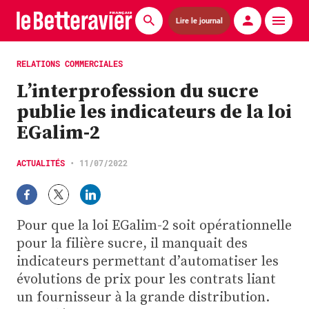
Lire le journal
Actualités
RELATIONS COMMERCIALES
L’interprofession du sucre
Économie
publie les indicateurs de la loi
Agronomie
EGalim-2
Matériels
ACTUALITÉS
•
11/07/2022
La technique ITB
Pommes de terre
Pour que la loi EGalim-2 soit opérationnelle
pour la filière sucre, il manquait des
Guides pratiques
indicateurs permettant d’automatiser les
évolutions de prix pour les contrats liant
Chasse
un fournisseur à la grande distribution.