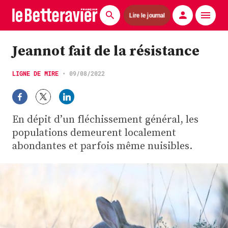
Lire le journal
Actualités
Jeannot fait de la résistance
Économie
LIGNE DE MIRE
•
09/08/2022
Agronomie
Matériels
En dépit d’un fléchissement général, les
populations demeurent localement
La technique ITB
abondantes et parfois même nuisibles.
Pommes de terre
Guides pratiques
Chasse