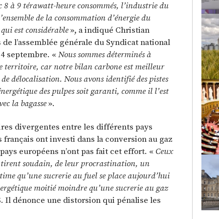
c 8 à 9 térawatt-heure consommés, l’industrie du
e l’ensemble de la consommation d’énergie du
 qui est considérable
», a indiqué Christian
 de l’assemblée générale du Syndicat national
 14 septembre. «
Nous sommes déterminés à
 territoire, car notre bilan carbone est meilleur
de délocalisation. Nous avons identifié des pistes
énergétique des pulpes soit garanti, comme il l’est
vec la bagasse
».
ires divergentes entre les différents pays
s français ont investi dans la conversion au gaz
 pays européens n’ont pas fait cet effort. «
Ceux
 tirent soudain, de leur procrastination, un
ime qu’une sucrerie au fuel se place aujourd’hui
ergétique moitié moindre qu’une sucrerie au gaz
. Il dénonce une distorsion qui pénalise les