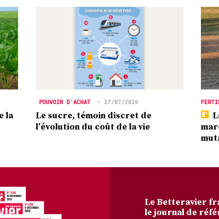
POUVOIR D’ACHAT
•
27/07/2026
FERTI
e la
Le sucre, témoin discret de
L
l’évolution du coût de la vie
marc
mut
Le Betteravier fr
le journal de réfé