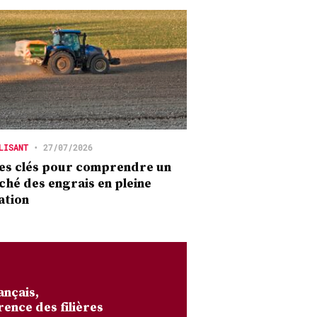
LISANT
•
27/07/2026
es clés pour comprendre un
hé des engrais en pleine
ation
ançais,
rence des filières