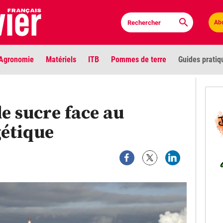
Ab
Agronomie
Matériels
ITB
Pommes de terre
Guides pratiq
PLU
de sucre face au
Anci
gétique
Bioc
Envi
LIGNE DE MIRE
Les louvetiers devant le Parlement
Vidé
Cont