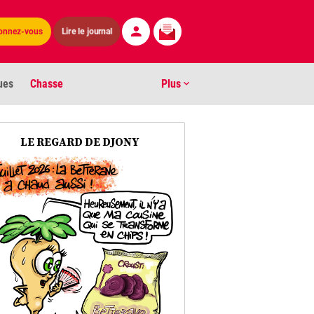
Lire le journal
onnez-vous
ues
Chasse
Plus
S
LE REGARD DE DJONY
ens numéros
arburants
ronnement
os
act