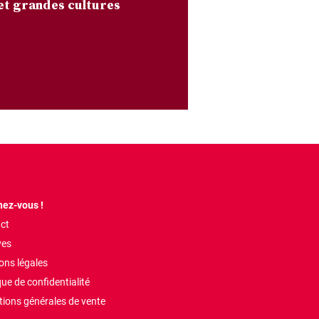
et grandes cultures
ez-vous !
ct
ves
ons légales
que de confidentialité
tions générales de vente