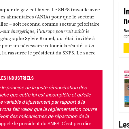
nquer de gaz cet hiver. Le SNFS travaille avec
I
ries alimentaires (ANIA) pour que le secteur
n
ulier – soit reconnu comme secteur prioritaire
Rec
k-out énergétique, l’Europe pourrait subir le
act
a géographe Sylvie Brunel, qui était invitée à
 pour un nécessaire retour à la réalité. «
La
, l’a rassurée le président du SNFS. Le sucre
LES INDUSTRIELS
e principe de la juste rémunération des
hé que cette loi est incomplète et qu’elle
variable d’ajustement par rapport à la
 avons fait valoir que la réglementation couvre
révoit des mécanismes de répartition de la
Le
rappelé le président du SNFS. C’est peu dire