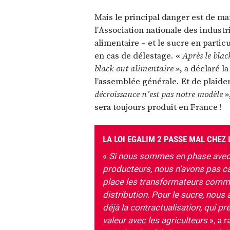
Mais le principal danger est de ma
l’Association nationale des indust
alimentaire – et le sucre en partic
en cas de délestage. «
Après le blac
black-out alimentaire
», a déclaré l
l’assemblée générale. Et de plaider
décroissance n’est pas notre modèle
»
sera toujours produit en France !
LA LOI EGALIM 2 PASSE MAL CHEZ 
«
Si nous sommes en phase avec l
producteurs, nous n’avons pas cac
place les transformateurs comme 
distribution. Pour le sucre, nous
déjà la contractualisation, qui p
valeur avec les agriculteurs
», a 