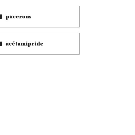
pucerons
acétamipride