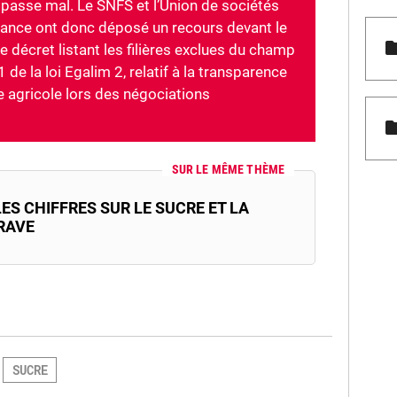
oi passe mal. Le SNFS et l’Union de sociétés
rance ont donc déposé un recours devant le
le décret listant les filières exclues du champ
1 de la loi Egalim 2, relatif à la transparence
e agricole lors des négociations
SUR LE MÊME THÈME
ES CHIFFRES SUR LE SUCRE ET LA
RAVE
SUCRE