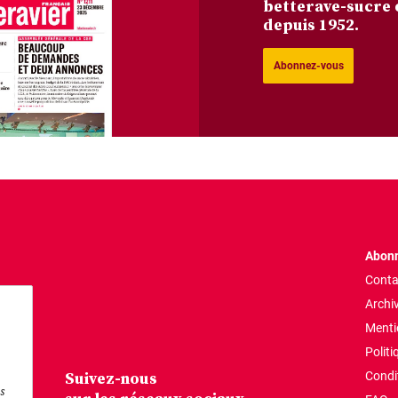
betterave-sucre 
depuis 1952.
Abonnez-vous
Abonn
Conta
Archi
Menti
Politi
Suivez-nous
Condi
s