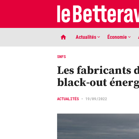
Actualités
Économie
SNFS
Les fabricants 
black-out éner
ACTUALITÉS
•
19/09/2022
LIGNE DE MIRE
Phaco quand tu nous tiens …