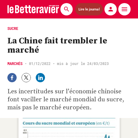
Lire le journal
Actualités
SUCRE
La Chine fait trembler le
Économie
marché
Agronomie
MARCHÉS
•
01/12/2022
• mis à jour le 24/03/2023
Matériels
La technique ITB
Les incertitudes sur l’économie chinoise
Pommes de terre
font vaciller le marché mondial du sucre,
mais pas le marché européen.
Guides pratiques
Chasse