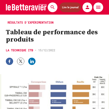
Lire le journal
Actualités
RÉSULTATS D'EXPÉRIMENTATION
Tableau de performance des
Économie
produits
Agronomie
LA TECHNIQUE ITB
•
15/12/2022
Matériels
La technique ITB
Pommes de terre
Guides pratiques
Chasse