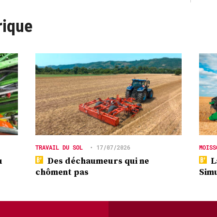
rique
TRAVAIL DU SOL
•
17/07/2026
MOISS
u
Des déchaumeurs qui ne
L
chôment pas
Simu