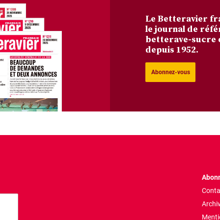
Le Betteravier fr
le journal de réfé
betterave-sucre 
depuis 1952.
Abonnez-vous
Abonn
Conta
Archi
Menti