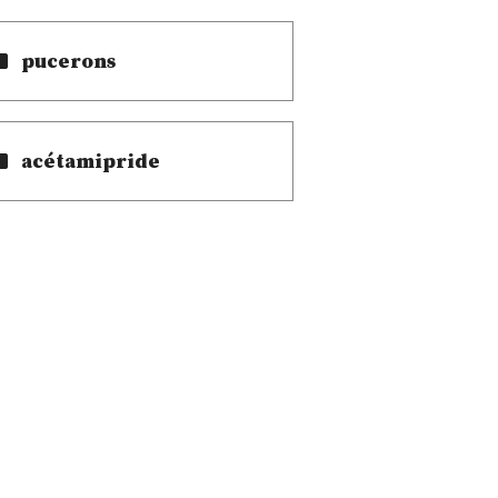
pucerons
acétamipride