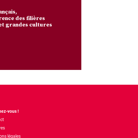
ançais,
rence des filières
et grandes cultures
ez-vous !
ct
ves
ons légales