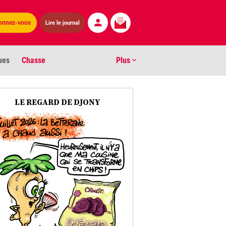
Lire le journal
onnez-vous
ues
Chasse
Plus
S
LE REGARD DE DJONY
ens numéros
arburants
ronnement
os
act