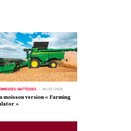
ONNEUSES-BATTEUSES
•
06/07/2026
a moisson version « Farming
lator »