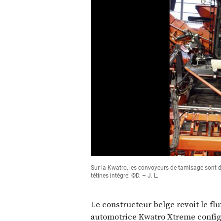
Sur la Kwatro, les convoyeurs de tamisage sont di
tétines intégré. ©D. – J. L.
Le constructeur belge revoit le fl
automotrice Kwatro Xtreme configu