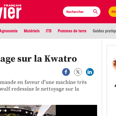
Ab
Agronomie
Matériels
ITB
Pommes de terre
Guides pratiq
PLU
age sur la Kwatro
Anci
Bioc
emande en faveur d’une machine très
Envi
ulf redessine le nettoyage sur la
LIGNE DE MIRE
Les louvetiers devant le Parlement
Vidé
Cont