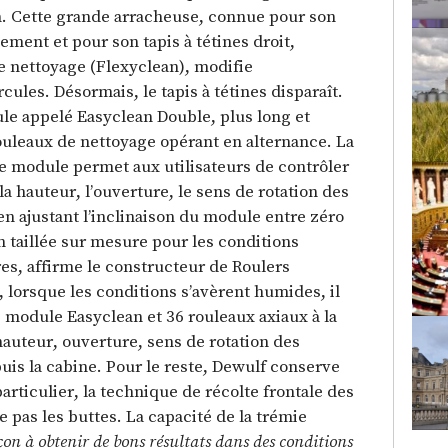
m. Cette grande arracheuse, connue pour son
ment et pour son tapis à tétines droit,
de nettoyage (Flexyclean), modifie
ules. Désormais, le tapis à tétines disparaît.
ule appelé Easyclean Double, plus long et
ouleaux de nettoyage opérant en alternance. La
e module permet aux utilisateurs de contrôler
la hauteur, l’ouverture, le sens de rotation des
en ajustant l’inclinaison du module entre zéro
on taillée sur mesure pour les conditions
es, affirme le constructeur de Roulers
, lorsque les conditions s’avèrent humides, il
 module Easyclean et 36 rouleaux axiaux à la
hauteur, ouverture, sens de rotation des
is la cabine. Pour le reste, Dewulf conserve
particulier, la technique de récolte frontale des
as les buttes. La capacité de la trémie
çon à obtenir de bons résultats dans des conditions