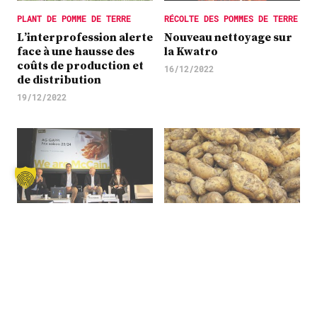
PLANT DE POMME DE TERRE
RÉCOLTE DES POMMES DE TERRE
L’interprofession alerte
Nouveau nettoyage sur
face à une hausse des
la Kwatro
coûts de production et
16/12/2022
de distribution
19/12/2022
POMMES DE TERRE
SÉCHERESSE
McCain et le Gappi : pas
Une année « noire »
d’accord sur les prix
pour les pommes de
terre
12/12/2022
26/08/2022