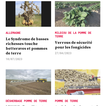
ALLEMAGNE
MILDIOU DE LA POMME DE
TERRE
Le Syndrome de basses
Verrous de sécurité
richesses touche
pour les fongicides
betteraves et pommes
de terre
27/04/2023
10/07/2023
DÉSHERBAGE POMME DE TERRE
POMME DE TERRE