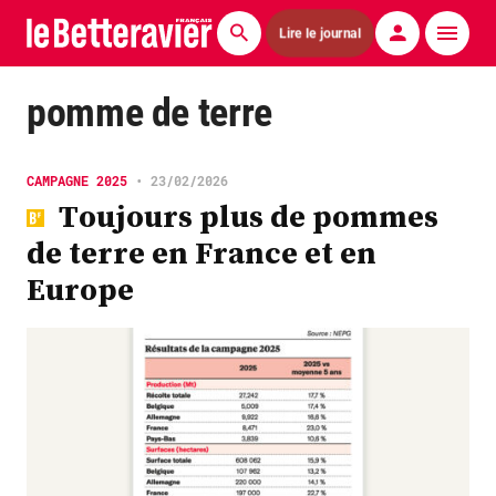
Lire le journal
Actualités
pomme de terre
Économie
CAMPAGNE 2025
•
23/02/2026
Agronomie
Toujours plus de pommes
de terre en France et en
Matériels
Europe
La technique ITB
Pommes de terre
Guides pratiques
Chasse