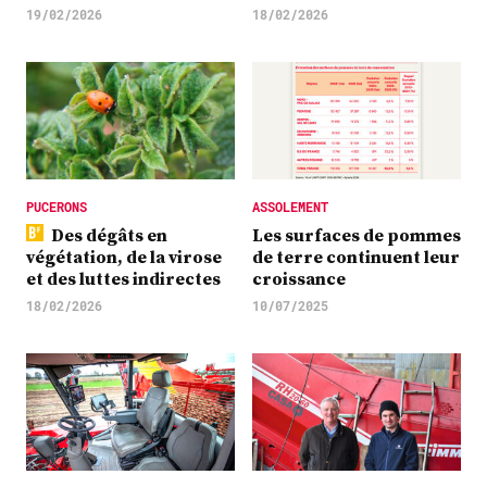
19/02/2026
18/02/2026
PUCERONS
ASSOLEMENT
Des dégâts en
Les surfaces de pommes
végétation, de la virose
de terre continuent leur
et des luttes indirectes
croissance
18/02/2026
10/07/2025