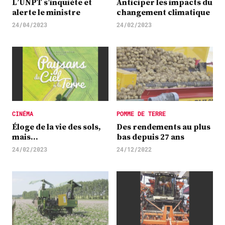
L’UNPT s’inquiète et
Anticiper les impacts du
alerte le ministre
changement climatique
24/04/2023
24/02/2023
CINÉMA
POMME DE TERRE
Éloge de la vie des sols,
Des rendements au plus
mais…
bas depuis 27 ans
24/02/2023
24/12/2022