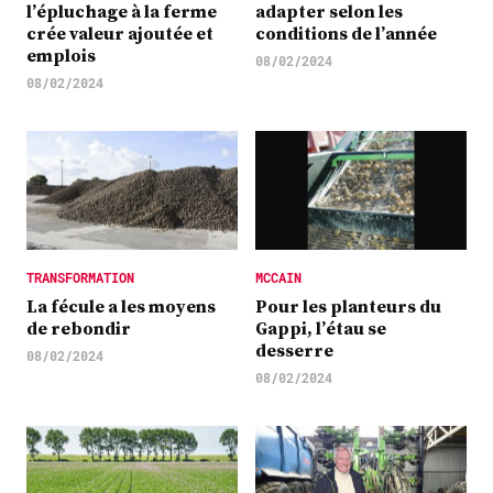
l’épluchage à la ferme
adapter selon les
crée valeur ajoutée et
conditions de l’année
emplois
08/02/2024
08/02/2024
TRANSFORMATION
MCCAIN
La fécule a les moyens
Pour les planteurs du
de rebondir
Gappi, l’étau se
desserre
08/02/2024
08/02/2024