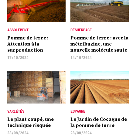
ASSOLEMENT
DÉSHERBAGE
Pomme de terre :
Pomme de terre : avec la
Attention à la
métribuzine, une
surproduction
nouvelle molécule saute
17/10/2024
14/10/2024
VARIÉTÉS
ESPAGNE
Le plant coupé, une
Le Jardin de Cocagne de
technique risquée
la pomme de terre
28/08/2024
28/08/2024