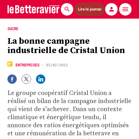
Lire le journal
Actualités
SUCRE
La bonne campagne
Économie
industrielle de Cristal Union
Agronomie
ENTREPRISES
•
03/02/2023
Matériels
La technique ITB
Le groupe coopératif Cristal Union a
Pommes de terre
réalisé un bilan de la campagne industrielle
qui vient de s’achever. Dans un contexte
Guides pratiques
climatique et énergétique tendu, il
annonce des ratios énergétiques optimisés
Chasse
et une rémunération de la betterave en