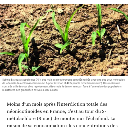
Plus
Abonnez-vous
Sabine Battegay rappelle que 70 % des maïs grain et fourrage sont désherbés avec une des deux molécules
de la famille des chloroacétamide (60 % pour le Smoc et 40 % pour le diméthénamide-P). Ces molécules
sont très utilisées car elles représentent désormais le dernier rempart face à l’extension des populations
résistantes des graminées estivales. ©M Loison
Moins d’un mois après l’interdiction totale des
néonicotinoïdes en France, c’est au tour du S-
métolachlore (Smoc) de monter sur l’échafaud. La
raison de sa condamnation : les concentrations des