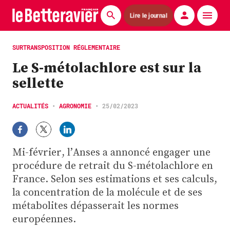
Lire le journal
Actualités
SURTRANSPOSITION RÉGLEMENTAIRE
Le S-métolachlore est sur la
Économie
sellette
Agronomie
ACTUALITÉS
•
AGRONOMIE
•
25/02/2023
Matériels
La technique ITB
Mi-février, l’Anses a annoncé engager une
Pommes de terre
procédure de retrait du S-métolachlore en
France. Selon ses estimations et ses calculs,
Guides pratiques
la concentration de la molécule et de ses
métabolites dépasserait les normes
Chasse
européennes.