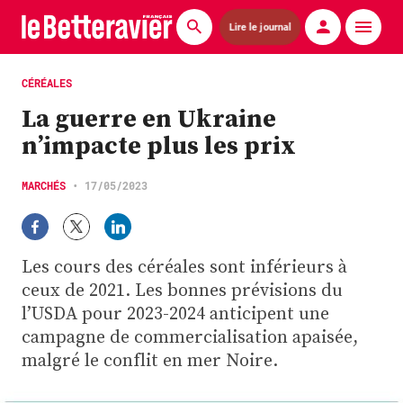
Lire le journal
Actualités
CÉRÉALES
La guerre en Ukraine
Économie
n’impacte plus les prix
Agronomie
MARCHÉS
•
17/05/2023
Matériels
La technique ITB
Les cours des céréales sont inférieurs à
Pommes de terre
ceux de 2021. Les bonnes prévisions du
l’USDA pour 2023-2024 anticipent une
Guides pratiques
campagne de commercialisation apaisée,
malgré le conflit en mer Noire.
Chasse