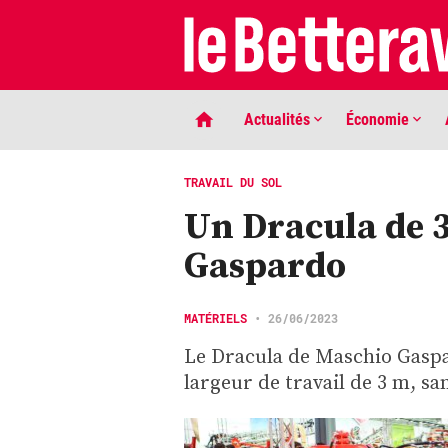
Actualités
Économie
TRAVAIL DU SOL
Un Dracula de 
Gaspardo
MATÉRIELS
•
26/06/2023
Le Dracula de Maschio Gasp
LIGNE DE MIRE
largeur de travail de 3 m, sa
Phaco quand tu nous tiens …