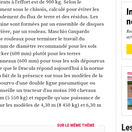
nts à l’effort est de 900 kg. Selon le
ment sous le châssis, calculé pour éviter les
I
oulement du flux de terre et des résidus. Les
n
chine sont formées par un ensemble de disques
arrière, par un rouleau. Maschio Gaspardo
Rec
act
e rouleaux pour terminer le travail du
0mm de diamètre recommandé pour les sols
acker (600 mm) plutôt pour les terres
anneaux (600 mm) pour tous les sols dépourvus
e que le Dracula répond aujourd’hui à la norme
ait de la présence sur tous les modèles de la
pourvu d’une double ligne pneumatique ou
seille un tracteur d’au moins 200 chevaux
 m (5 550 kg) et rappelle qu’une puissance de
our les modèles de 4,30 m (8 450 kg) et 6,30 m
Le
SUR LE MÊME THÈME