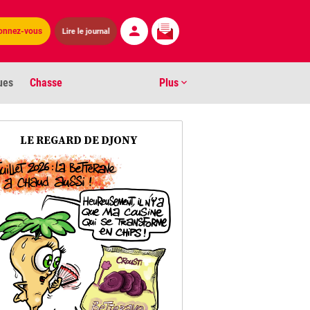
Lire le journal
onnez-vous
ues
Chasse
Plus
S
LE REGARD DE DJONY
ens numéros
arburants
ronnement
os
act