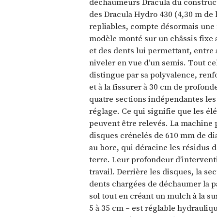
déchaumeurs Dracula du construc
des Dracula Hydro 430 (4,30 m de l
repliables, compte désormais une
modèle monté sur un châssis fixe 
et des dents lui permettant, entre 
niveler en vue d’un semis. Tout cel
distingue par sa polyvalence, renf
et à la fissurer à 30 cm de profond
quatre sections indépendantes les
réglage. Ce qui signifie que les é
peuvent être relevés. La machine 
disques crénelés de 610 mm de dia
au bore, qui déracine les résidus d
terre. Leur profondeur d’interven
travail. Derrière les disques, la s
dents chargées de déchaumer la pa
sol tout en créant un mulch à la su
5 à 35 cm – est réglable hydrauliq