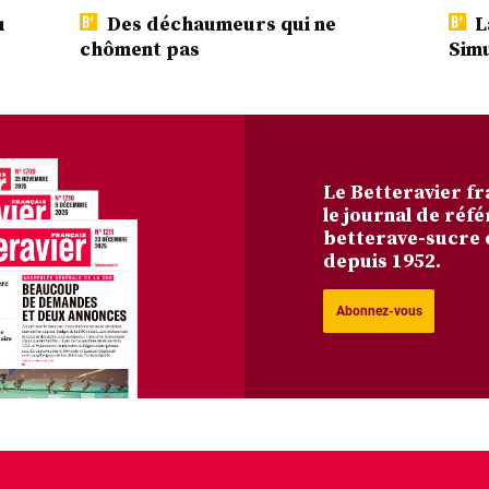
u
Des déchaumeurs qui ne
L
chôment pas
Simu
Le Betteravier fr
le journal de réfé
betterave-sucre 
depuis 1952.
Abonnez-vous