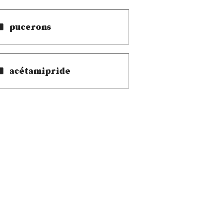
pucerons
acétamipride