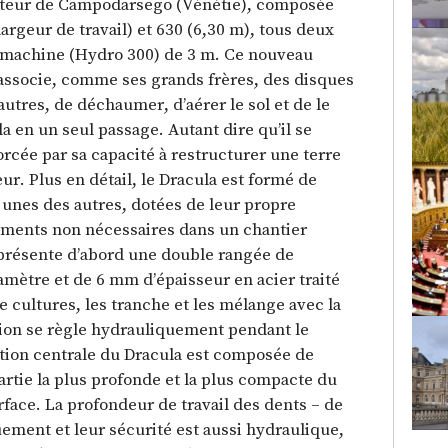
teur de Campodarsego (Vénétie), composée
argeur de travail) et 630 (6,30 m), tous deux
 machine (Hydro 300) de 3 m. Ce nouveau
associe, comme ses grands frères, des disques
autres, de déchaumer, d’aérer le sol et de le
a en un seul passage. Autant dire qu’il se
orcée par sa capacité à restructurer une terre
eur. Plus en détail, le Dracula est formé de
 unes des autres, dotées de leur propre
léments non nécessaires dans un chantier
présente d’abord une double rangée de
mètre et de 6 mm d’épaisseur en acier traité
e cultures, les tranche et les mélange avec la
tion se règle hydrauliquement pendant le
ection centrale du Dracula est composée de
rtie la plus profonde et la plus compacte du
rface. La profondeur de travail des dents – de
uement et leur sécurité est aussi hydraulique,