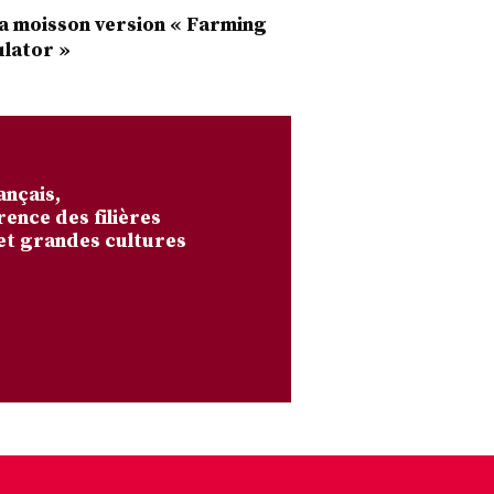
a moisson version « Farming
lator »
ançais,
rence des filières
et grandes cultures