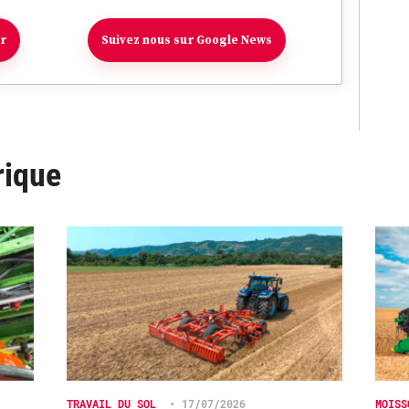
er
Suivez nous sur Google News
rique
TRAVAIL DU SOL
•
17/07/2026
MOISS