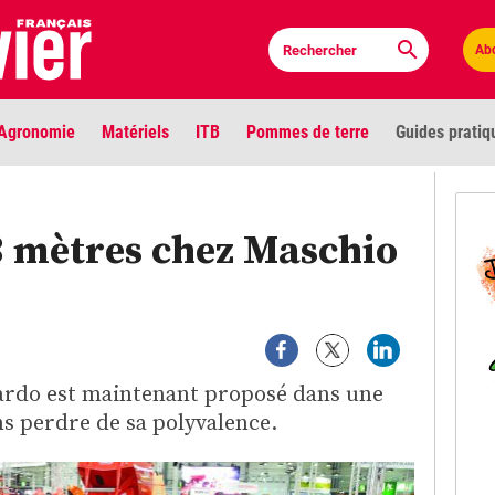
Ab
Agronomie
Matériels
ITB
Pommes de terre
Guides pratiq
PLU
3 mètres chez Maschio
Anci
Bioc
Envi
ardo est maintenant proposé dans une
LIGNE DE MIRE
ns perdre de sa polyvalence.
Les louvetiers devant le Parlement
Vidé
Cont