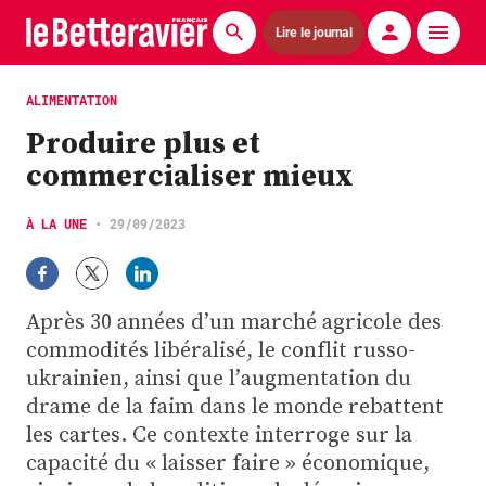
Lire le journal
Actualités
ALIMENTATION
Produire plus et
Économie
commercialiser mieux
Agronomie
À LA UNE
•
29/09/2023
Matériels
La technique ITB
Après 30 années d’un marché agricole des
Pommes de terre
commodités libéralisé, le conflit russo-
ukrainien, ainsi que l’augmentation du
Guides pratiques
drame de la faim dans le monde rebattent
les cartes. Ce contexte interroge sur la
Chasse
capacité du « laisser faire » économique,