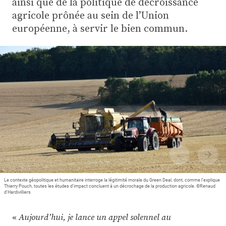
ainsi que de la politique de décroissance
Plus
agricole prônée au sein de l’Union
européenne, à servir le bien commun.
Abonnez-vous
Le contexte géopolitique et humanitaire interroge la légitimité morale du Green Deal, dont, comme l’explique
Thierry Pouch, toutes les études d’impact concluent à un décrochage de la production agricole. ©Renaud
d'Hardivilliers
«
Aujourd’hui, je lance un appel solennel au