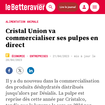
Lire le journal
Actualités
ALIMENTATION ANIMALE
Cristal Union va
Économie
commercialiser ses pulpes en
Agronomie
direct
Matériels
ÉCONOMIE
•
ENTREPRISES
•
21/04/2023
• mis à jour le
28/04/2023
La technique ITB
Pommes de terre
Il y a du nouveau dans la commercialisation
Guides pratiques
des produits déshydratés distribués
jusqu’alors par Désialis. La pulpe est
Chasse
reprise dès cette année par Cristalco,