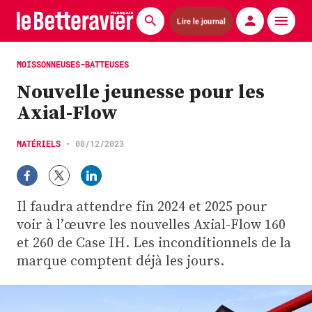
Lire le journal
Actualités
MOISSONNEUSES-BATTEUSES
Nouvelle jeunesse pour les
Économie
Axial-Flow
Agronomie
MATÉRIELS
•
08/12/2023
Matériels
La technique ITB
Il faudra attendre fin 2024 et 2025 pour
Pommes de terre
voir à l’œuvre les nouvelles Axial-Flow 160
et 260 de Case IH. Les inconditionnels de la
Guides pratiques
marque comptent déjà les jours.
Chasse