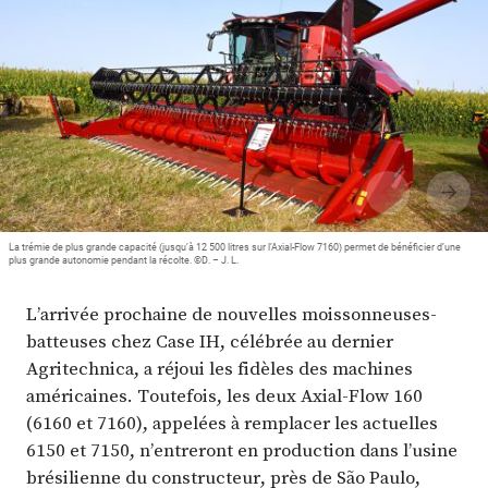
Plus
Abonnez-vous
La trémie de plus grande capacité (jusqu’à 12 500 litres sur l’Axial-Flow 7160) permet de bénéficier d’une
plus grande autonomie pendant la récolte. ©D. – J. L.
L’arrivée prochaine de nouvelles moissonneuses-
batteuses chez Case IH, célébrée au dernier
Agritechnica, a réjoui les fidèles des machines
américaines. Toutefois, les deux Axial-Flow 160
(6160 et 7160), appelées à remplacer les actuelles
6150 et 7150, n’entreront en production dans l’usine
brésilienne du constructeur, près de São Paulo,