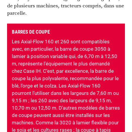
de plusieurs machines, tracteurs compris, dans une
parcelle.
BARRES DE COUPE
Les Axial-Flow 160 et 260 sont compatibles
avec, en particulier, la barre de coupe 3050 à
lamier à position variable qui, de 6,70 m à 12,50
m, représente l’équipement le plus demandé
chez Case IH. C’est, par excellence, la barre de
coupe la plus polyvalente, recommandée pour le
blé, l’orge et le colza. Les Axial-Flow 160
pourront l’utiliser dans les largeurs de 7,60 m ou
9,15 m ; les 260 avec des largeurs de 9,15 m,
10,70 m ou 12,50 m. D’autres modèles de barres
de coupe peuvent aussi être installés sur les
machines. Comme la 3020 à lamier flexible pour
le soja et les cultures rases ; la coupe à tapis