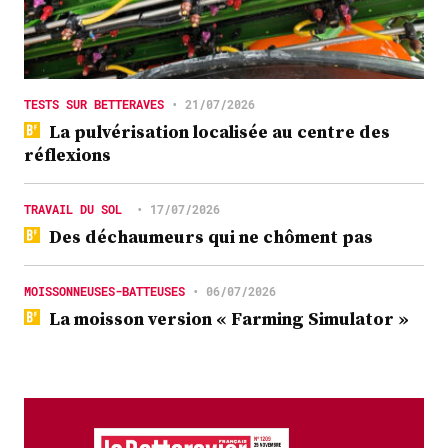
TESTS SUR BETTERAVES
•
21/07/2026
La pulvérisation localisée au centre des
réflexions
TRAVAIL DU SOL
•
17/07/2026
Des déchaumeurs qui ne chôment pas
MOISSONNEUSES-BATTEUSES
•
06/07/2026
La moisson version « Farming Simulator »