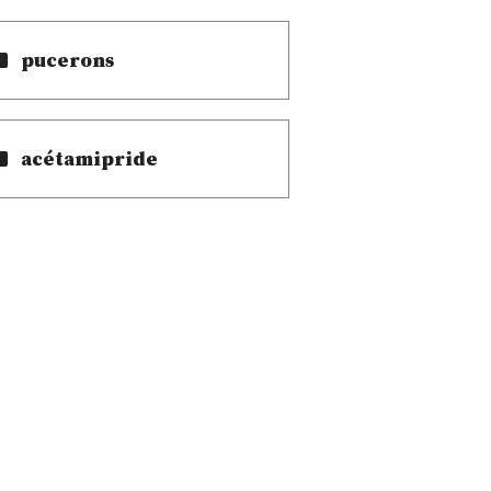
pucerons
acétamipride