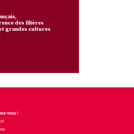
ançais,
rence des filières
et grandes cultures
ez-vous !
ct
ves