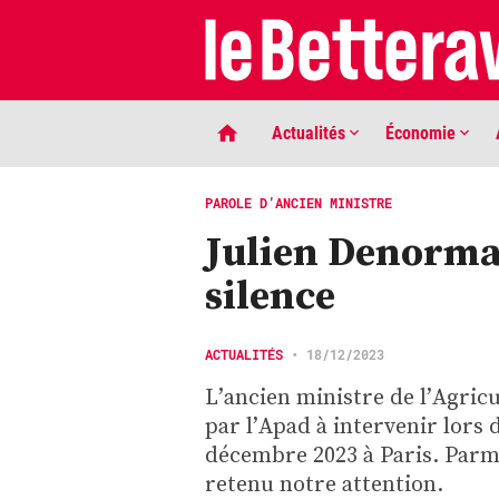
Actualités
Économie
PAROLE D’ANCIEN MINISTRE
Julien Denorma
silence
ACTUALITÉS
•
18/12/2023
L’ancien ministre de l’Agricu
LIGNE DE MIRE
par l’Apad à intervenir lors 
Phaco quand tu nous tiens …
décembre 2023 à Paris. Parmi
retenu notre attention.