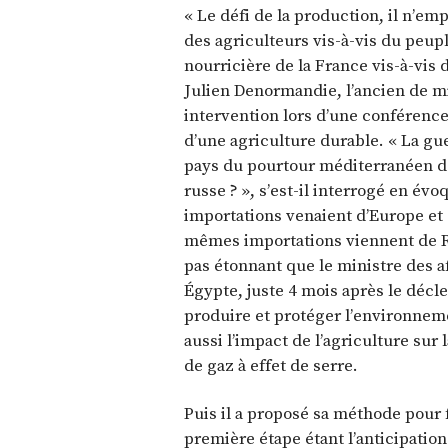
« Le défi de la production, il n’em
des agriculteurs vis-à-vis du peup
nourricière de la France vis-à-vis 
Julien Denormandie, l’ancien de mi
intervention lors d’une conférence
d’une agriculture durable. « La gu
pays du pourtour méditerranéen dé
russe ? », s’est-il interrogé en év
importations venaient d’Europe et 
mêmes importations viennent de Rus
pas étonnant que le ministre des af
Égypte, juste 4 mois après le décle
produire et protéger l’environneme
aussi l’impact de l’agriculture sur 
de gaz à effet de serre.
Puis il a proposé sa méthode pour 
première étape étant l’anticipatio