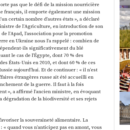
porte pas que le défi de la mission nourricière
le français, il emporte également une mission
d’un certain nombre d’autres états », a déclaré
nistre de l’Agriculture, en introduction de son
 de l’Apad, l’association pour la promotion
erre en Ukraine nous l’a rappelé : combien de
pendent-ils significativement du blé
oquant le cas de l’Égypte, dont 70 % des
des États-Unis en 2010, et dont 60 % de ces
sie aujourd’hui. Et de continuer : « il n’est
faires étrangères russe ait été accueilli en
nchement de la guerre. Il faut à la fois
nt », a affirmé l’ancien ministre, en évoquant
la dégradation de la biodiversité et ses rejets
favoriser la souveraineté alimentaire. La
n : « quand vous n’anticipez pas en amont, vous