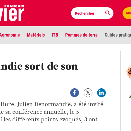
Ab
Agronomie
Matériels
ITB
Pommes de terre
Guides pratiq
PLU
ndie sort de son
Anci
Bioc
Envi
lture, Julien Denormandie, a été invité
LIGNE DE MIRE
de sa conférence annuelle, le 5
Les louvetiers devant le Parlement
Vidé
 les différents points évoqués, 3 ont
Cont