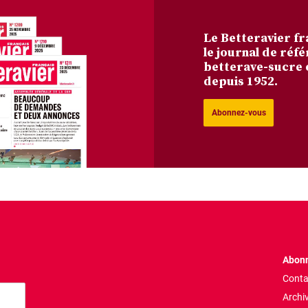
Le Betteravier fr
le journal de réfé
betterave-sucre 
depuis 1952.
Abonnez-vous
Abonn
Conta
Archi