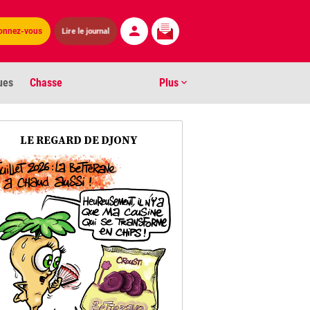
Lire le journal
onnez-vous
ues
Chasse
Plus
S
LE REGARD DE DJONY
ens numéros
arburants
ronnement
os
act