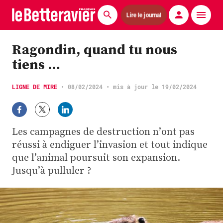
Lire le journal
Actualités
Ragondin, quand tu nous
tiens …
Économie
Agronomie
LIGNE DE MIRE
•
08/02/2024
• mis à jour le 19/02/2024
Matériels
Les campagnes de destruction n’ont pas
La technique ITB
réussi à endiguer l’invasion et tout indique
que l’animal poursuit son expansion.
Pommes de terre
Jusqu’à pulluler ?
Guides pratiques
Chasse