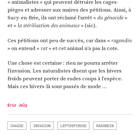
« animalistes » qui peuvent détruire les cages-
pièges et adresser aux maires des pétitions. Ainsi, à
Sucy-en-Brie, ils ont réclamé l’arrêt «
du génocide
»
et «
la stérilisation des animaux
» (sic).
Ces pétitions ont peu de succès, car dans «
ragondin
» on entend «
rat
» et cet animal n’a pas la cote.
Une chose est certaine : rien ne pourra arrêter
l’invasion. Les naturalistes disent que les hivers
froids peuvent porter de rudes coups à l’espèce.
Mais ces hivers-là sont passés de mode …
Eric Joly
CHASSE
INVASION
LEPTOSPIROSE
RAGONDIN