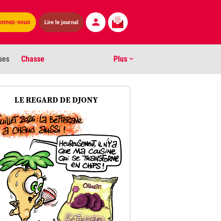
Lire le journal
onnez-vous
ues
Chasse
Plus
S
LE REGARD DE DJONY
ens numéros
arburants
ronnement
os
act