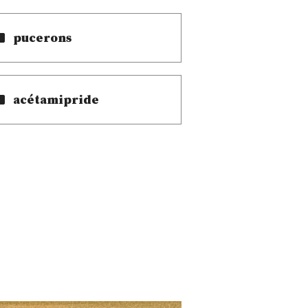
pucerons
acétamipride