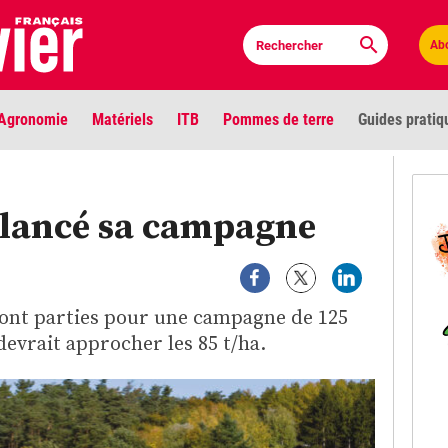
Ab
Agronomie
Matériels
ITB
Pommes de terre
Guides pratiq
PLU
 lancé sa campagne
Anci
Bioc
sont parties pour une campagne de 125
Envi
evrait approcher les 85 t/ha.
LIGNE DE MIRE
Les louvetiers devant le Parlement
Vidé
Cont