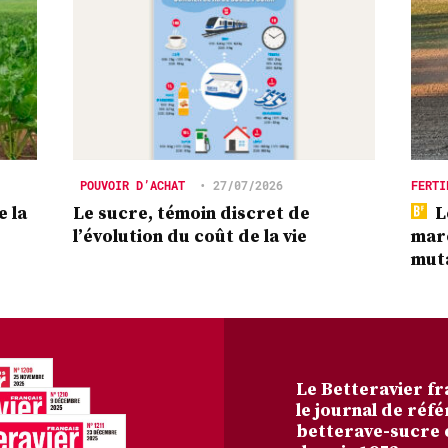
POUVOIR D’ACHAT
•
27/07/2026
FERTI
e la
Le sucre, témoin discret de
L
l’évolution du coût de la vie
marc
mut
Le Betteravier fr
le journal de réfé
betterave-sucre 