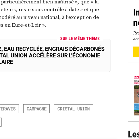
 particulièrement bien maîtrisé », que « la
cteurs, reste sous contrôle à date » et que
I
 modéré au niveau national, à l’exception de
n
 en Eure-et-Loir ».
Rec
act
SUR LE MÊME THÈME
Z, EAU RECYCLÉE, ENGRAIS DÉCARBONÉS
STAL UNION ACCÉLÈRE SUR L’ÉCONOMIE
LAIRE
TERAVES
CAMPAGNE
CRISTAL UNION
Le