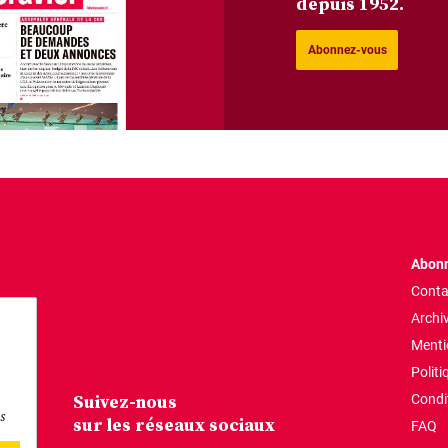
depuis 1952.
Abonnez-vous
Abonn
Conta
Archi
Menti
Politi
Suivez-nous
Condi
s
sur les réseaux sociaux
FAQ