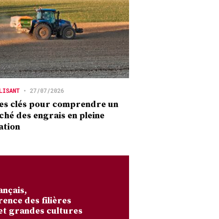
LISANT
•
27/07/2026
es clés pour comprendre un
hé des engrais en pleine
ation
ançais,
rence des filières
et grandes cultures