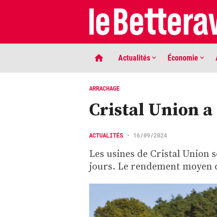
Actualités
Économie
ARRACHAGE
Cristal Union a
ACTUALITÉS
•
16/09/2024
Les usines de Cristal Union 
jours. Le rendement moyen d
LIGNE DE MIRE
Phaco quand tu nous tiens …