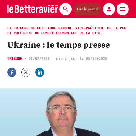
Lire le journal
Actualités
LA TRIBUNE DE GUILLAUME GANDON, VICE-PRÉSIDENT DE LA CGB
ET PRÉSIDENT DU COMITÉ ÉCONOMIQUE DE LA CIBE
Économie
Ukraine : le temps presse
Agronomie
TRIBUNE
•
03/02/2025
• mis à jour le 05/05/2026
Matériels
La technique ITB
Pommes de terre
Guides pratiques
Chasse