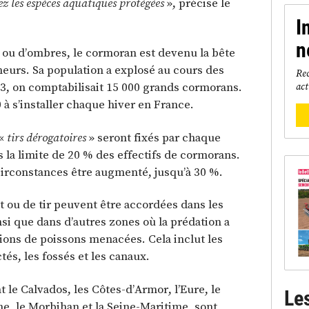
ez les espèces aquatiques protégées
», précise le
I
n
s ou d’ombres, le cormoran est devenu la bête
heurs. Sa population a explosé au cours des
Rec
3, on comptabilisait 15 000 grands cormorans.
act
 à s’installer chaque hiver en France.
 «
tirs dérogatoires
» seront fixés par chaque
 la limite de 20 % des effectifs de cormorans.
circonstances être augmenté, jusqu’à 30 %.
 ou de tir peuvent être accordées dans les
nsi que dans d’autres zones où la prédation a
ions de poissons menacées. Cela inclut les
tés, les fossés et les canaux.
le Calvados, les Côtes-d’Armor, l’Eure, le
Le
che, le Morbihan et la Seine-Maritime, sont