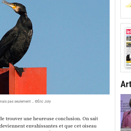
Art
r mais pas seulement … ©Éric Joly
t de trouver une heureuse conclusion. On sait
deviennent envahissantes et que cet oiseau