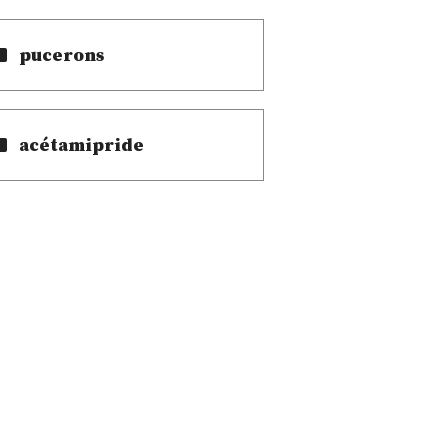
pucerons
acétamipride