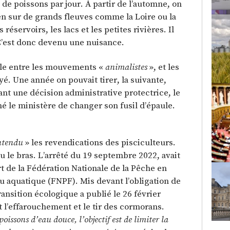
 poissons par jour. À partir de l’automne, on
ien sur de grands fleuves comme la Loire ou la
 réservoirs, les lacs et les petites rivières. Il
. C’est donc devenu une nuisance.
ille entre les mouvements «
animalistes
», et les
é. Une année on pouvait tirer, la suivante,
ant une décision administrative protectrice, le
mé le ministère de changer son fusil d’épaule.
ntendu
» les revendications des pisciculteurs.
rdu le bras. L’arrêté du 19 septembre 2022, avait
rt de la Fédération Nationale de la Pêche en
eu aquatique (FNPF). Mis devant l’obligation de
Transition écologique a publié le 26 février
t l’effarouchement et le tir des cormorans.
oissons d’eau douce, l’objectif est de limiter la