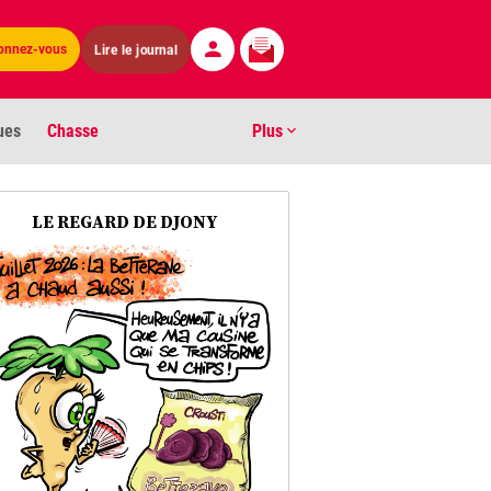
onnez-vous
Lire le journal
ues
Chasse
Plus
S
LE REGARD DE DJONY
ens numéros
arburants
ronnement
os
act