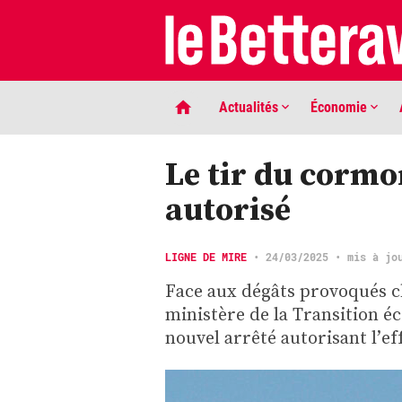
Actualités
Économie
Le tir du corm
autorisé
LIGNE DE MIRE
•
24/03/2025
• mis à jo
Face aux dégâts provoqués ch
ministère de la Transition éc
LIGNE DE MIRE
nouvel arrêté autorisant l’e
Phaco quand tu nous tiens …