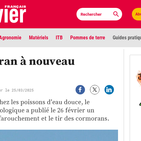
Ab
Agronomie
Matériels
ITB
Pommes de terre
Guides pratiq
PLU
oran à nouveau
Anci
Bioc
ur le 25/03/2025
ez les poissons d’eau douce, le
Envi
ologique a publié le 26 février un
LIGNE DE MIRE
ffarouchement et le tir des cormorans.
Les louvetiers devant le Parlement
Vidé
Cont