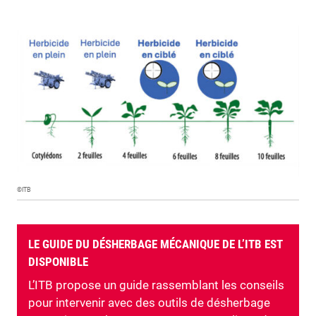
©ITB
LE GUIDE DU DÉSHERBAGE MÉCANIQUE DE L’ITB EST
DISPONIBLE
L’ITB propose un guide rassemblant les conseils
pour intervenir avec des outils de désherbage