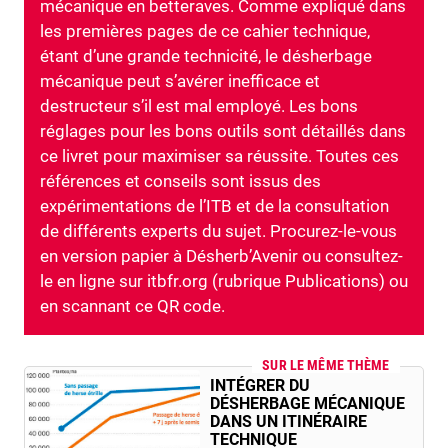
mécanique en betteraves. Comme expliqué dans
les premières pages de ce cahier technique,
étant d’une grande technicité, le désherbage
mécanique peut s’avérer inefficace et
destructeur s’il est mal employé. Les bons
réglages pour les bons outils sont détaillés dans
ce livret pour maximiser sa réussite. Toutes ces
références et conseils sont issus des
expérimentations de l’ITB et de la consultation
de différents experts du sujet. Procurez-le-vous
en version papier à Désherb’Avenir ou consultez-
le en ligne sur itbfr.org (rubrique Publications) ou
en scannant ce QR code.
SUR LE MÊME THÈME
INTÉGRER DU
DÉSHERBAGE MÉCANIQUE
DANS UN ITINÉRAIRE
TECHNIQUE