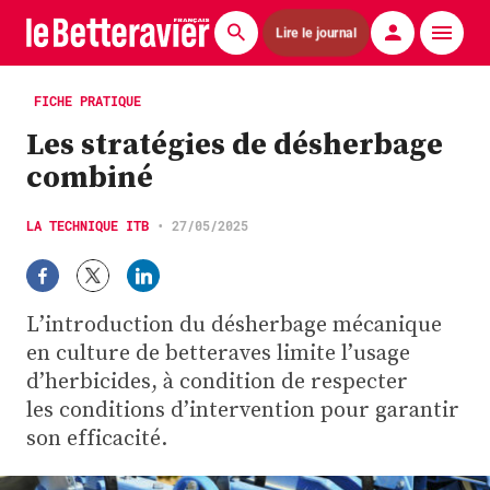
Lire le journal
Actualités
FICHE PRATIQUE
Les stratégies de désherbage
Économie
combiné
Agronomie
LA TECHNIQUE ITB
•
27/05/2025
Matériels
La technique ITB
L’introduction du désherbage mécanique
Pommes de terre
en culture de betteraves limite l’usage
d’herbicides, à condition de respecter
Guides pratiques
les conditions d’intervention pour garantir
son efficacité.
Chasse