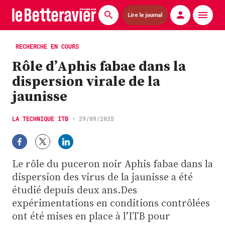
Lire le journal
Actualités
RECHERCHE EN COURS
Rôle d’Aphis fabae dans la
Économie
dispersion virale de la
Agronomie
jaunisse
Matériels
LA TECHNIQUE ITB
•
29/09/2025
La technique ITB
Pommes de terre
Le rôle du puceron noir Aphis fabae dans la
dispersion des virus de la jaunisse a été
Guides pratiques
étudié depuis deux ans.Des
expérimentations en conditions contrôlées
Chasse
ont été mises en place à l’ITB pour