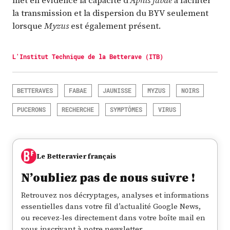
met en évidence la capacité d’
Aphis fabae
à faciliter
la transmission et la dispersion du BYV seulement
lorsque
Myzus
est également présent.
L'Institut Technique de la Betterave (ITB)
BETTERAVES
FABAE
JAUNISSE
MYZUS
NOIRS
PUCERONS
RECHERCHE
SYMPTÔMES
VIRUS
Le Betteravier français
N’oubliez pas de nous suivre !
Retrouvez nos décryptages, analyses et informations
essentielles dans votre fil d’actualité Google News,
ou recevez-les directement dans votre boîte mail en
vous inscrivant à notre newsletter.