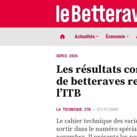
Actualités
Économie
SEMIS 2026
Les résultats c
de betteraves 
l’ITB
LIGNE DE MIRE
LA TECHNIQUE ITB
•
21/11/2025
Phaco quand tu nous tiens …
Le cahier technique des vari
sortir dans le numéro spécia
novembre. Il présente les pe