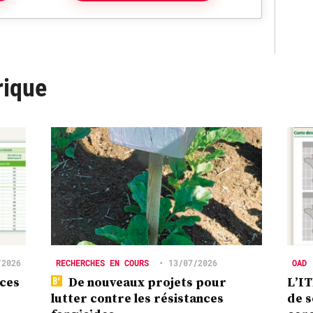
rique
/2026
RECHERCHES EN COURS
•
13/07/2026
OAD
nces
De nouveaux projets pour
L’IT
lutter contre les résistances
de s