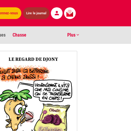
onnez-vous
Lire le journal
ues
Chasse
Plus
S
LE REGARD DE DJONY
ens numéros
arburants
ronnement
os
act