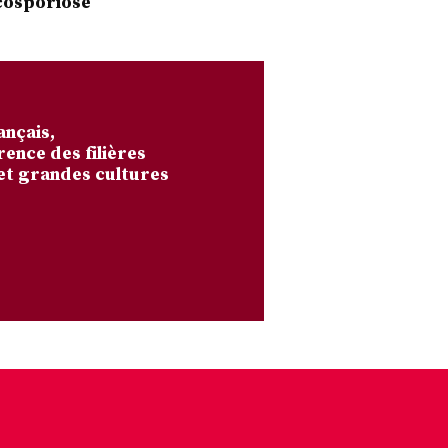
cosporiose
ançais,
rence des filières
et grandes cultures