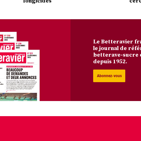
fongicides
cer
Le Betteravier fr
le journal de réfé
betterave-sucre 
depuis 1952.
Abonnez-vous