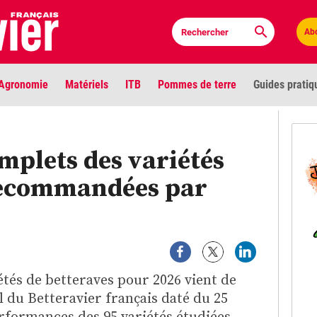
Ab
Agronomie
Matériels
ITB
Pommes de terre
Guides pratiq
PLU
omplets des variétés
Anci
recommandées par
Bioc
Envi
LIGNE DE MIRE
Les louvetiers devant le Parlement
Vidé
étés de betteraves pour 2026 vient de
l du Betteravier français daté du 25
Cont
rformances des 95 variétés étudiées