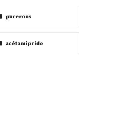
pucerons
acétamipride