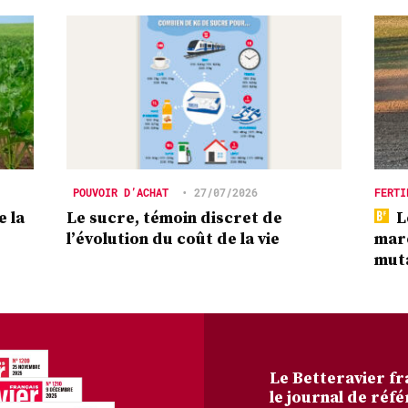
POUVOIR D’ACHAT
•
27/07/2026
FERTI
e la
Le sucre, témoin discret de
L
l’évolution du coût de la vie
marc
mut
Le Betteravier fr
le journal de réfé