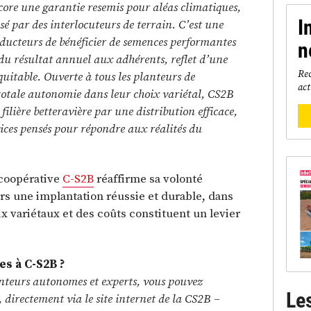
core une garantie resemis pour aléas climatiques,
I
par des interlocuteurs de terrain. C’est une
ducteurs de bénéficier de semences performantes
n
du résultat annuel aux adhérents, reflet d’une
Rec
quitable. Ouverte à tous les planteurs de
act
totale autonomie dans leur choix variétal, CS2B
filière betteravière par une distribution efficace,
vices pensés pour répondre aux réalités du
 coopérative
C-S2B
réaffirme sa volonté
s une implantation réussie et durable, dans
x variétaux et des coûts constituent un levier
s à C-S2B ?
anteurs autonomes et experts, vous pouvez
Le
directement via le site internet de la CS2B –