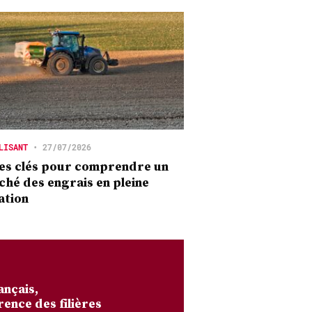
LISANT
•
27/07/2026
es clés pour comprendre un
hé des engrais en pleine
ation
ançais,
rence des filières