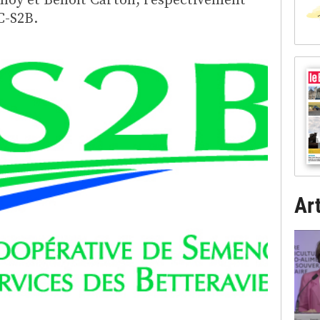
C-S2B.
Art