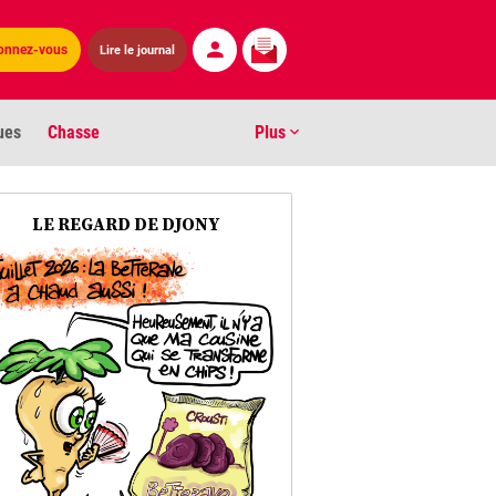
Lire le journal
onnez-vous
ues
Chasse
Plus
S
LE REGARD DE DJONY
ens numéros
arburants
ronnement
os
act