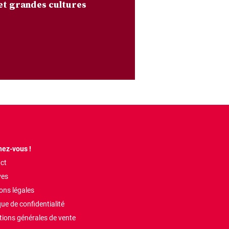
et grandes cultures
ez-vous !
ct
ves
ons légales
que de confidentialité
tions générales de vente