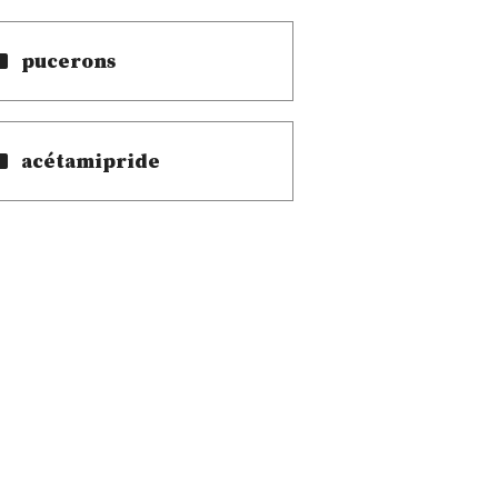
pucerons
acétamipride