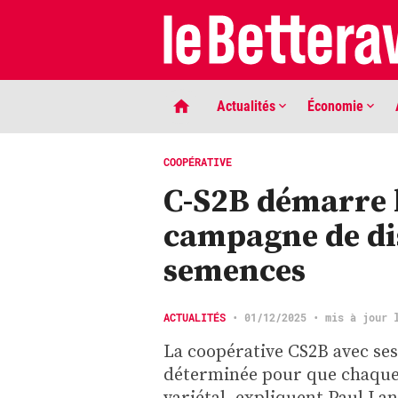
Actualités
Économie
COOPÉRATIVE
C-S2B démarre 
campagne de di
semences
LIGNE DE MIRE
ACTUALITÉS
•
01/12/2025
• mis à jour 
Phaco quand tu nous tiens …
La coopérative CS2B avec ses
déterminée pour que chaque 
variétal, expliquent Paul La