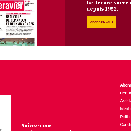
betterave-sucre 
depuis 1952.
Abonnez-vous
Abonn
Conta
Archi
Menti
Politi
Suivez-nous
Condi
s