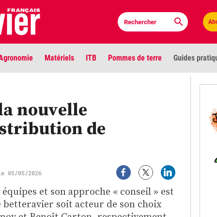
Ab
Agronomie
Matériels
ITB
Pommes de terre
Guides pratiq
PLU
la nouvelle
Anci
stribution de
Bioc
Envi
LIGNE DE MIRE
le 05/05/2026
Les louvetiers devant le Parlement
Vidé
 équipes et son approche « conseil » est
betteravier soit acteur de son choix
Cont
nnoy et Benoît Carton, respectivement