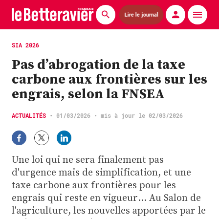
Lire le journal
Actualités
SIA 2026
Pas d’abrogation de la taxe
Économie
carbone aux frontières sur les
Agronomie
engrais, selon la FNSEA
Matériels
ACTUALITÉS
•
01/03/2026
• mis à jour le 02/03/2026
La technique ITB
Pommes de terre
Une loi qui ne sera finalement pas
d'urgence mais de simplification, et une
Guides pratiques
taxe carbone aux frontières pour les
engrais qui reste en vigueur... Au Salon de
Chasse
l'agriculture, les nouvelles apportées par le