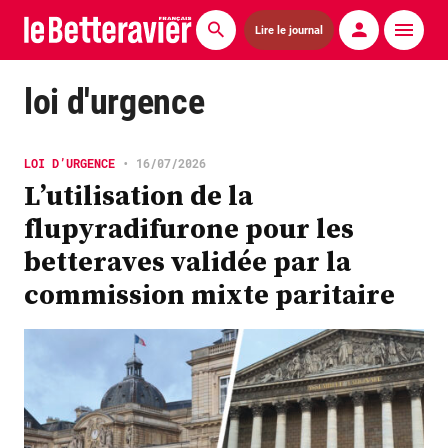
Lire le journal
Actualités
loi d'urgence
Économie
LOI D’URGENCE
•
16/07/2026
Agronomie
L’utilisation de la
flupyradifurone pour les
Matériels
betteraves validée par la
La technique ITB
commission mixte paritaire
Pommes de terre
Guides pratiques
Chasse