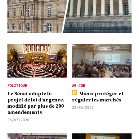
Plus
Abonnez-vous
POLITIQUE
AG CGB
Le Sénat adopte le
Mieux protéger et
projet de loi d’urgence,
réguler les marchés
modifié par plus de 200
22/06/2026
amendements
06/07/2026