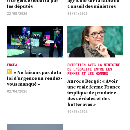
d’urgence débattu par
agricole sur la table du
les députés
Conseil des ministres
22/05/2026
08/04/2026
FNSEA
ENTRETIEN AVEC LA MINISTRE
DE L’ÉGALITÉ ENTRE LES
« Ne faisons pas de la
FEMMES ET LES HOMMES
loi d’urgence un rendez-
Aurore Bergé : « Avoir
vous manqué »
une vraie ferme France
02/04/2026
implique de produire
des céréales et des
betteraves »
09/03/2026