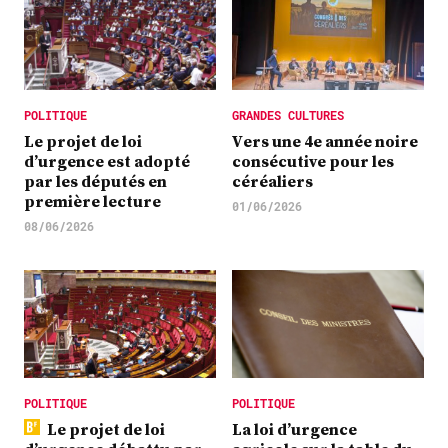
POLITIQUE
GRANDES CULTURES
Le projet de loi
Vers une 4e année noire
d’urgence est adopté
consécutive pour les
par les députés en
céréaliers
première lecture
01/06/2026
08/06/2026
POLITIQUE
POLITIQUE
Le projet de loi
La loi d’urgence