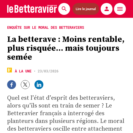
Lire le journal
Actualités
ENQUÊTE SUR LE MORAL DES BETTERAVIERS
La betterave : Moins rentable,
Économie
plus risquée… mais toujours
Agronomie
semée
Matériels
À LA UNE
•
23/03/2026
La technique ITB
Pommes de terre
Quel est l’état d’esprit des betteraviers,
alors qu’ils sont en train de semer ? Le
Guides pratiques
Betteravier français a interrogé des
planteurs dans plusieurs régions. Le moral
Chasse
des betteraviers oscille entre attachement