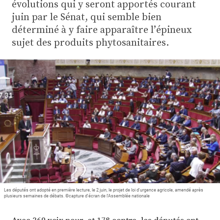
Plus
évolutions qui y seront apportés courant
juin par le Sénat, qui semble bien
déterminé à y faire apparaître l’épineux
sujet des produits phytosanitaires.
Abonnez-vous
Les députés ont adopté en première lecture, le 2 juin, le projet de loi d'urgence agricole, amendé après
plusieurs semaines de débats. ©capture d'écran de l'Assemblée nationale
Avec 369 voix pour, et 178 contre, les députés ont