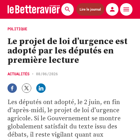
Lire le journal
Actualités
POLITIQUE
Le projet de loi d’urgence est
Économie
adopté par les députés en
Agronomie
première lecture
Matériels
ACTUALITÉS
•
08/06/2026
La technique ITB
Pommes de terre
Les députés ont adopté, le 2 juin, en fin
d’après-midi, le projet de loi d’urgence
Guides pratiques
agricole. Si le Gouvernement se montre
globalement satisfait du texte issu des
Chasse
débats, il reste vigilant quant aux