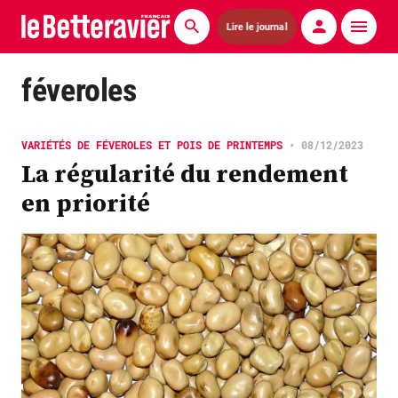
Lire le journal
Actualités
féveroles
Économie
VARIÉTÉS DE FÉVEROLES ET POIS DE PRINTEMPS
•
08/12/2023
Agronomie
La régularité du rendement
en priorité
Matériels
La technique ITB
Pommes de terre
Guides pratiques
Chasse