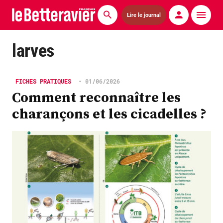
Lire le journal
Actualités
larves
Économie
FICHES PRATIQUES
•
01/06/2026
Agronomie
Comment reconnaître les
charançons et les cicadelles ?
Matériels
La technique ITB
Pommes de terre
Guides pratiques
Chasse